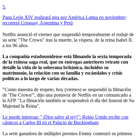
5
.
Papa León XIV realizará gira por América Latina en noviembre;
recorrerá Uruguay, Argentina y Perú
Netflix anunció el viernes que suspendió temporalmente el rodaje de
su serie "The Crown" tras la muerte, la víspera, de la reina Isabel II,
a los 96 años.
La compañía estadounidense está filmando la sexta temporada
de la exitosa saga real, que en entregas anteriores retrató con
detalle la vida de la soberana británica, incluidos su
matrimonio, la relación con su familia y escándalos y crisis
políticas a lo largo de varias décadas.
"Como muestra de respeto, hoy (viernes) se suspendió la filmación
de 'The Crown'", dijo una portavoz de Netflix en un comunicado a
la AFP. "La filmación también se suspenderá el día del funeral de Su
Majestad la Reina".
Le puede interesar: "¡Dios salve al rey!": Reino Unido recibe con
cánticos a Carlos III en el Palacio de Buckingham
La serie ganadora de múltiples premios Emmy comenzó su primera