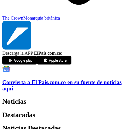
The Crown
Monarquía británica
Descarga la APP
ElPaís.com.co
:
Convierta a
El País
.com.co
en su fuente de noticias
aquí
Noticias
Destacadas
Noticias Destacadas