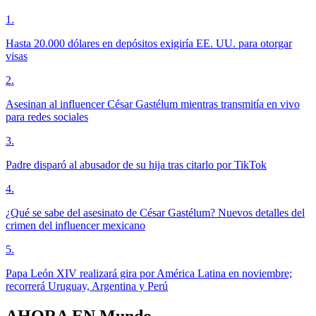
1
.
Hasta 20.000 dólares en depósitos exigiría EE. UU. para otorgar
visas
2
.
Asesinan al influencer César Gastélum mientras transmitía en vivo
para redes sociales
3
.
Padre disparó al abusador de su hija tras citarlo por TikTok
4
.
¿Qué se sabe del asesinato de César Gastélum? Nuevos detalles del
crimen del influencer mexicano
5
.
Papa León XIV realizará gira por América Latina en noviembre;
recorrerá Uruguay, Argentina y Perú