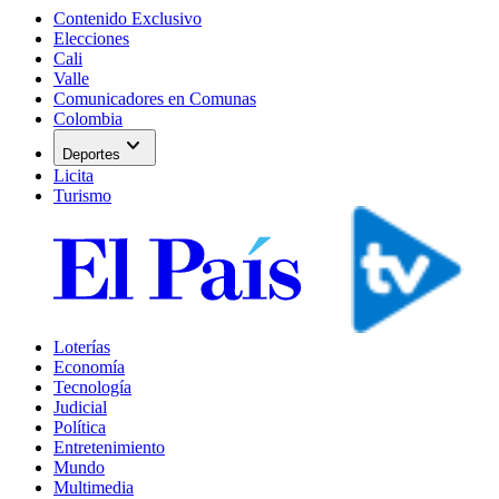
Contenido Exclusivo
Elecciones
Cali
Valle
Comunicadores en Comunas
Colombia
expand_more
Deportes
Licita
Turismo
Loterías
Economía
Tecnología
Judicial
Política
Entretenimiento
Mundo
Multimedia