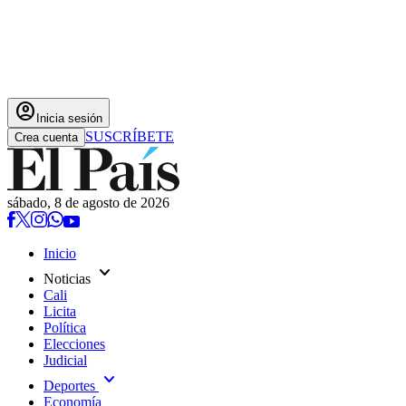
account_circle
Inicia sesión
SUSCRÍBETE
Crea cuenta
sábado, 8 de agosto de 2026
Inicio
expand_more
Noticias
Cali
Licita
Política
Elecciones
Judicial
expand_more
Deportes
Economía