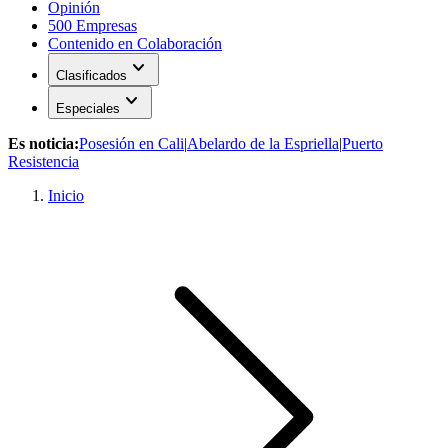
Opinión
500 Empresas
Contenido en Colaboración
expand_more
Clasificados
expand_more
Especiales
Es noticia:
Posesión en Cali
|
Abelardo de la Espriella
|
Puerto
Resistencia
Inicio