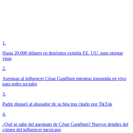
1
.
Hasta 20.000 dólares en depósitos exigiría EE. UU. para otorgar
visas
2
.
Asesinan al influencer César Gastélum mientras transmitía en vivo
para redes sociales
3
.
Padre disparó al abusador de su hija tras citarlo por TikTok
4
.
¿Qué se sabe del asesinato de César Gastélum? Nuevos detalles del
crimen del influencer mexicano