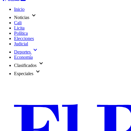
Inicio
expand_more
Noticias
Cali
Licita
Política
Elecciones
Judicial
expand_more
Deportes
Economía
expand_more
Clasificados
expand_more
Especiales