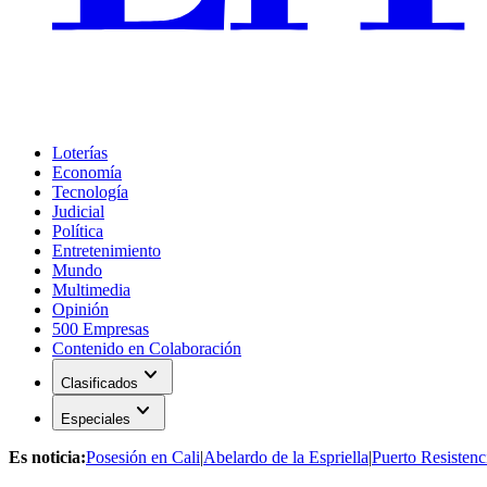
Loterías
Economía
Tecnología
Judicial
Política
Entretenimiento
Mundo
Multimedia
Opinión
500 Empresas
Contenido en Colaboración
expand_more
Clasificados
expand_more
Especiales
Es noticia:
Posesión en Cali
|
Abelardo de la Espriella
|
Puerto Resistenc