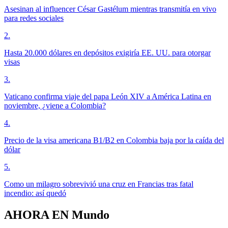
Asesinan al influencer César Gastélum mientras transmitía en vivo
para redes sociales
2
.
Hasta 20.000 dólares en depósitos exigiría EE. UU. para otorgar
visas
3
.
Vaticano confirma viaje del papa León XIV a América Latina en
noviembre, ¿viene a Colombia?
4
.
Precio de la visa americana B1/B2 en Colombia baja por la caída del
dólar
5
.
Como un milagro sobrevivió una cruz en Francias tras fatal
incendio: así quedó
AHORA EN
Mundo