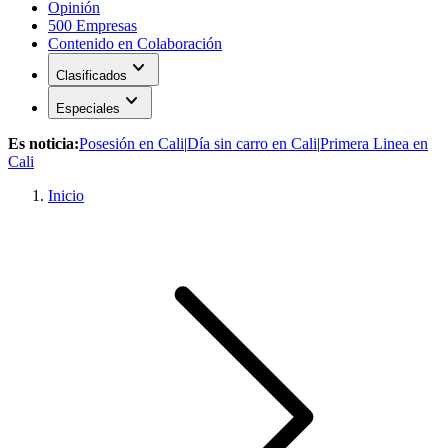
Opinión
500 Empresas
Contenido en Colaboración
expand_more
Clasificados
expand_more
Especiales
Es noticia:
Posesión en Cali
|
Día sin carro en Cali
|
Primera Linea en
Cali
Inicio