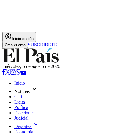
account_circle
Inicia sesión
SUSCRÍBETE
Crea cuenta
miércoles, 5 de agosto de 2026
Inicio
expand_more
Noticias
Cali
Licita
Política
Elecciones
Judicial
expand_more
Deportes
Economía