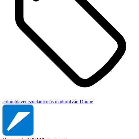
colombia
venezuela
nicolás maduro
Iván Duque