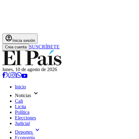
account_circle
Inicia sesión
SUSCRÍBETE
Crea cuenta
lunes, 10 de agosto de 2026
Inicio
expand_more
Noticias
Cali
Licita
Política
Elecciones
Judicial
expand_more
Deportes
Economía