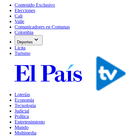
Contenido Exclusivo
Elecciones
Cali
Valle
Comunicadores en Comunas
Colombia
expand_more
Deportes
Licita
Turismo
Loterías
Economía
Tecnología
Judicial
Política
Entretenimiento
Mundo
Multimedia