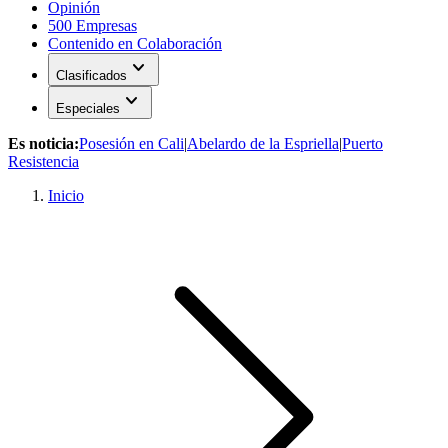
Opinión
500 Empresas
Contenido en Colaboración
expand_more
Clasificados
expand_more
Especiales
Es noticia:
Posesión en Cali
|
Abelardo de la Espriella
|
Puerto
Resistencia
Inicio