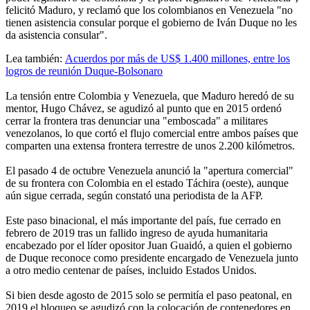
felicitó Maduro, y reclamó que los colombianos en Venezuela "no
tienen asistencia consular porque el gobierno de Iván Duque no les
da asistencia consular".
Lea también:
Acuerdos por más de US$ 1.400 millones, entre los
logros de reunión Duque-Bolsonaro
La tensión entre Colombia y Venezuela, que Maduro heredó de su
mentor, Hugo Chávez, se agudizó al punto que en 2015 ordenó
cerrar la frontera tras denunciar una "emboscada" a militares
venezolanos, lo que cortó el flujo comercial entre ambos países que
comparten una extensa frontera terrestre de unos 2.200 kilómetros.
El pasado 4 de octubre Venezuela anunció la "apertura comercial"
de su frontera con Colombia en el estado Táchira (oeste), aunque
aún sigue cerrada, según constató una periodista de la AFP.
Este paso binacional, el más importante del país, fue cerrado en
febrero de 2019 tras un fallido ingreso de ayuda humanitaria
encabezado por el líder opositor Juan Guaidó, a quien el gobierno
de Duque reconoce como presidente encargado de Venezuela junto
a otro medio centenar de países, incluido Estados Unidos.
Si bien desde agosto de 2015 solo se permitía el paso peatonal, en
2019 el bloqueo se agudizó con la colocación de contenedores en