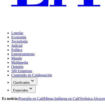
Loterías
Economía
Tecnología
Judicial
Política
Entretenimiento
Mundo
Multimedia
Opinión
500 Empresas
Contenido en Colaboración
expand_more
Clasificados
expand_more
Especiales
Es noticia:
Posesión en Cali
|
Minga Indígena en Cali
|
Verónica Alcocer