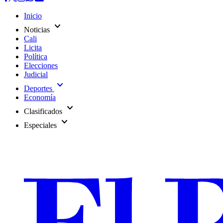
Inicio
expand_more
Noticias
Cali
Licita
Política
Elecciones
Judicial
expand_more
Deportes
Economía
expand_more
Clasificados
expand_more
Especiales