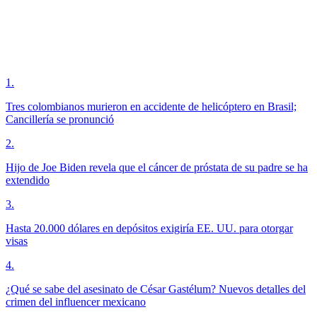
1
.
Tres colombianos murieron en accidente de helicóptero en Brasil;
Cancillería se pronunció
2
.
Hijo de Joe Biden revela que el cáncer de próstata de su padre se ha
extendido
3
.
Hasta 20.000 dólares en depósitos exigiría EE. UU. para otorgar
visas
4
.
¿Qué se sabe del asesinato de César Gastélum? Nuevos detalles del
crimen del influencer mexicano