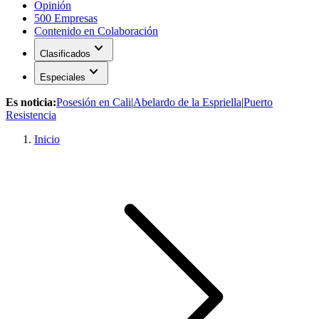
Opinión
500 Empresas
Contenido en Colaboración
expand_more
Clasificados
expand_more
Especiales
Es noticia:
Posesión en Cali
|
Abelardo de la Espriella
|
Puerto
Resistencia
Inicio