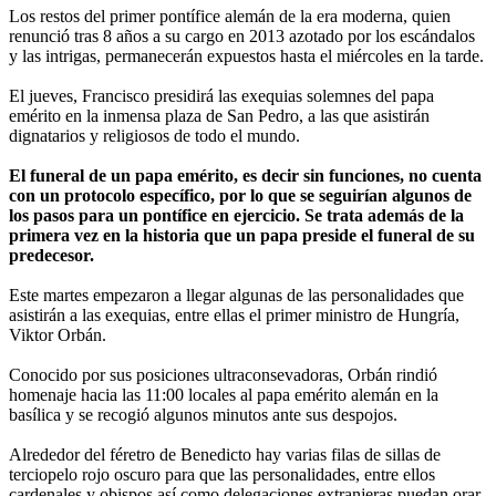
Los restos del primer pontífice alemán de la era moderna, quien
renunció tras 8 años a su cargo en 2013 azotado por los escándalos
y las intrigas, permanecerán expuestos hasta el miércoles en la tarde.
El jueves, Francisco presidirá las exequias solemnes del papa
emérito en la inmensa plaza de San Pedro, a las que asistirán
dignatarios y religiosos de todo el mundo.
El funeral de un papa emérito, es decir sin funciones, no cuenta
con un protocolo específico, por lo que se seguirían algunos de
los pasos para un pontífice en ejercicio. Se trata además de la
primera vez en la historia que un papa preside el funeral de su
predecesor.
Este martes empezaron a llegar algunas de las personalidades que
asistirán a las exequias, entre ellas el primer ministro de Hungría,
Viktor Orbán.
Conocido por sus posiciones ultraconsevadoras, Orbán rindió
homenaje hacia las 11:00 locales al papa emérito alemán en la
basílica y se recogió algunos minutos ante sus despojos.
Alrededor del féretro de Benedicto hay varias filas de sillas de
terciopelo rojo oscuro para que las personalidades, entre ellos
cardenales y obispos así como delegaciones extranjeras puedan orar.