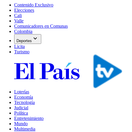
Contenido Exclusivo
Elecciones
Cali
Valle
Comunicadores en Comunas
Colombia
expand_more
Deportes
Licita
Turismo
Loterías
Economía
Tecnología
Judicial
Política
Entretenimiento
Mundo
Multimedia