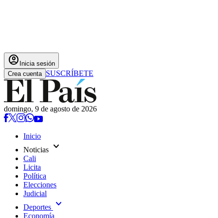
account_circle
Inicia sesión
SUSCRÍBETE
Crea cuenta
domingo, 9 de agosto de 2026
Inicio
expand_more
Noticias
Cali
Licita
Política
Elecciones
Judicial
expand_more
Deportes
Economía