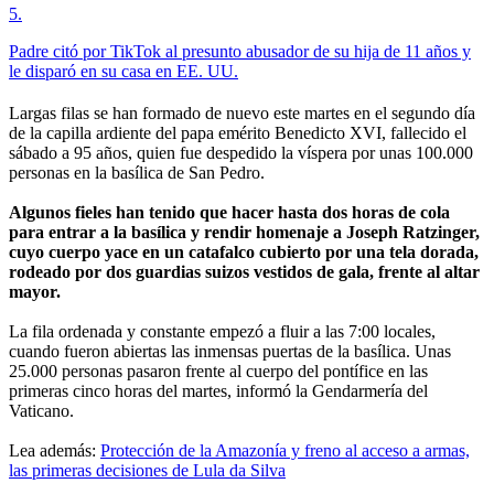
5
.
Padre citó por TikTok al presunto abusador de su hija de 11 años y
le disparó en su casa en EE. UU.
Largas filas se han formado de nuevo este martes en el segundo día
de la capilla ardiente del papa emérito Benedicto XVI, fallecido el
sábado a 95 años, quien fue despedido la víspera por unas 100.000
personas en la basílica de San Pedro.
Algunos fieles han tenido que hacer hasta dos horas de cola
para entrar a la basílica y rendir homenaje a Joseph Ratzinger,
cuyo cuerpo yace en un catafalco cubierto por una tela dorada,
rodeado por dos guardias suizos vestidos de gala, frente al altar
mayor.
La fila ordenada y constante empezó a fluir a las 7:00 locales,
cuando fueron abiertas las inmensas puertas de la basílica. Unas
25.000 personas pasaron frente al cuerpo del pontífice en las
primeras cinco horas del martes, informó la Gendarmería del
Vaticano.
Lea además:
Protección de la Amazonía y freno al acceso a armas,
las primeras decisiones de Lula da Silva