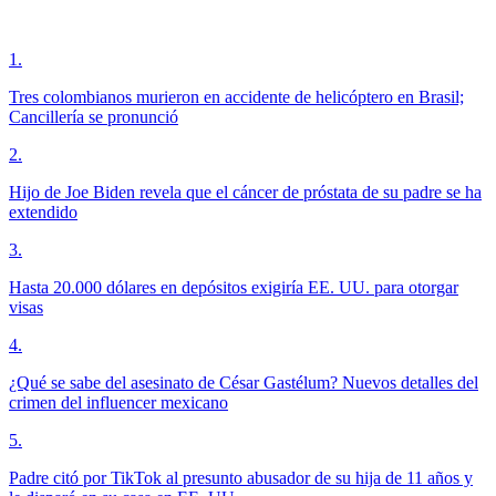
1
.
Tres colombianos murieron en accidente de helicóptero en Brasil;
Cancillería se pronunció
2
.
Hijo de Joe Biden revela que el cáncer de próstata de su padre se ha
extendido
3
.
Hasta 20.000 dólares en depósitos exigiría EE. UU. para otorgar
visas
4
.
¿Qué se sabe del asesinato de César Gastélum? Nuevos detalles del
crimen del influencer mexicano
5
.
Padre citó por TikTok al presunto abusador de su hija de 11 años y