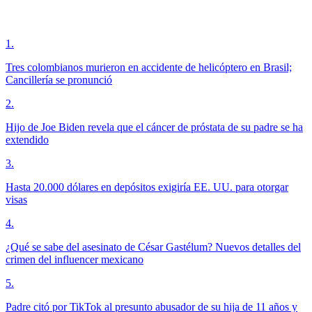
1
.
Tres colombianos murieron en accidente de helicóptero en Brasil;
Cancillería se pronunció
2
.
Hijo de Joe Biden revela que el cáncer de próstata de su padre se ha
extendido
3
.
Hasta 20.000 dólares en depósitos exigiría EE. UU. para otorgar
visas
4
.
¿Qué se sabe del asesinato de César Gastélum? Nuevos detalles del
crimen del influencer mexicano
5
.
Padre citó por TikTok al presunto abusador de su hija de 11 años y