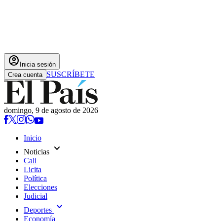
account_circle
Inicia sesión
SUSCRÍBETE
Crea cuenta
domingo, 9 de agosto de 2026
Inicio
expand_more
Noticias
Cali
Licita
Política
Elecciones
Judicial
expand_more
Deportes
Economía