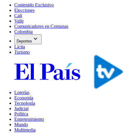
Contenido Exclusivo
Elecciones
Cali
Valle
Comunicadores en Comunas
Colombia
expand_more
Deportes
Licita
Turismo
Loterías
Economía
Tecnología
Judicial
Política
Entretenimiento
Mundo
Multimedia