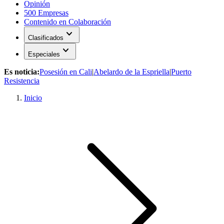
Opinión
500 Empresas
Contenido en Colaboración
expand_more
Clasificados
expand_more
Especiales
Es noticia:
Posesión en Cali
|
Abelardo de la Espriella
|
Puerto
Resistencia
Inicio