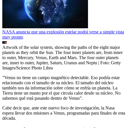
NASA anuncia que una explosión estelar podrá verse a simple vista
muy pronto
Artwork of the solar system, showing the paths of the eight major
planets as they orbit the Sun. The four inner planets are, from inner
to outer, Mercury, Venus, Earth and Mars. The four outer planets
are, inner to outer, Jupiter, Saturn, Uranus and Neptu
| Foto:
Getty
Images/Science Photo Libra
”Venus no tiene un campo magnético detectable. Eso podría estar
relacionado con el tamaño de su núcleo. El tamaño del núcleo
también nos da información sobre cómo se enfría un planeta. La
Tierra tiene un manto por el que circula calor desde su núcleo. No
sabemos qué está pasando dentro de Venus”.
Cabe decir que, ante este nuevo foco de investigación, la Nasa
espera llevar dos misiones a Venus, programadas para finales de esta
década.