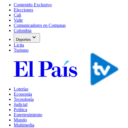
Contenido Exclusivo
Elecciones
Cali
Valle
Comunicadores en Comunas
Colombia
expand_more
Deportes
Licita
Turismo
Loterías
Economía
Tecnología
Judicial
Política
Entretenimiento
Mundo
Multimedia