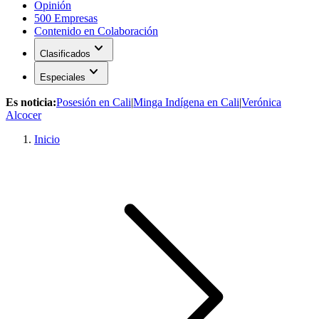
Opinión
500 Empresas
Contenido en Colaboración
expand_more
Clasificados
expand_more
Especiales
Es noticia:
Posesión en Cali
|
Minga Indígena en Cali
|
Verónica
Alcocer
Inicio