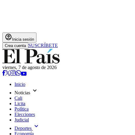
account_circle
Inicia sesión
SUSCRÍBETE
Crea cuenta
viernes, 7 de agosto de 2026
Inicio
expand_more
Noticias
Cali
Licita
Política
Elecciones
Judicial
expand_more
Deportes
Economía