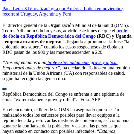
Papa León XIV realizará gira por América Latina en noviembre;
recorrerá Uruguay, Argentina y Perú
El director general de la Organización Mundial de la Salud (OMS),
Tedros Adhanom Ghebreyesus, advirtió este lunes de que el
brote
de ébola en República Democrática del Congo
(RDC) y Uganda
“empeorará antes de mejorar”
, llegando a pronunciar la frase “la
epidemia nos supera” cuando los casos sospechosos de ébola en
RDC pasan de los 900 y las muertes ascienden a 220.
“Nos enfrentamos a un
brote extremadamente grave y difícil.
Empeorará antes de mejorar”,
ha declarado Tedros en una reunión
ministerial de la Unión Africana (UA) con responsables de salud,
según ha recogido la agencia dpa.
República Democrática del Congo se enfrenta a una epidemia de
ébola "extremadamente grave y difícil".
| Foto:
AFP
En el encuentro, el líder de la OMS ha asegurado que se están
realizando todos los esfuerzos posibles para llevar equipos a la
región afectada y reforzar las medidas de contención, así como para
ganarse la confianza de la población y aislar a las personas que
hayan estado en contacto con posibles infectados. “
Estamos