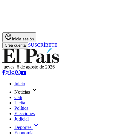
account_circle
Inicia sesión
SUSCRÍBETE
Crea cuenta
jueves, 6 de agosto de 2026
Inicio
expand_more
Noticias
Cali
Licita
Política
Elecciones
Judicial
expand_more
Deportes
Economía