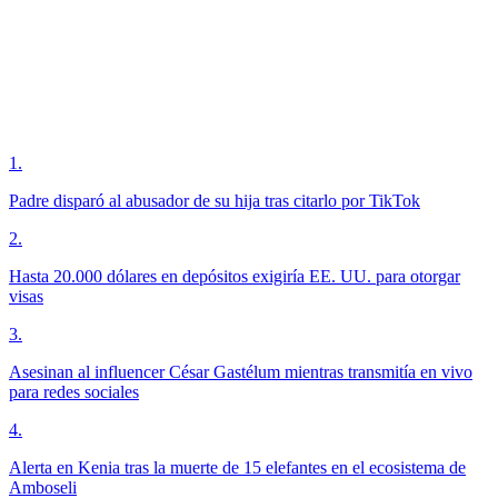
1
.
Padre disparó al abusador de su hija tras citarlo por TikTok
2
.
Hasta 20.000 dólares en depósitos exigiría EE. UU. para otorgar
visas
3
.
Asesinan al influencer César Gastélum mientras transmitía en vivo
para redes sociales
4
.
Alerta en Kenia tras la muerte de 15 elefantes en el ecosistema de
Amboseli