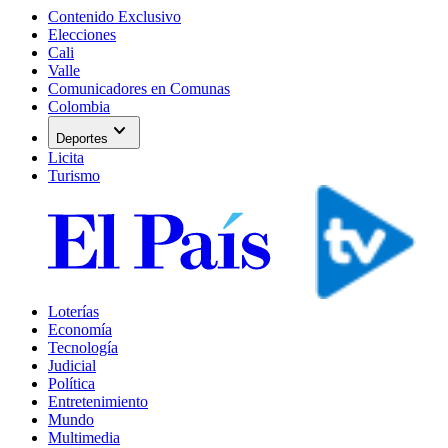
Contenido Exclusivo
Elecciones
Cali
Valle
Comunicadores en Comunas
Colombia
expand_more
Deportes
Licita
Turismo
Loterías
Economía
Tecnología
Judicial
Política
Entretenimiento
Mundo
Multimedia