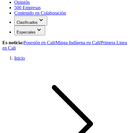
Opinión
500 Empresas
Contenido en Colaboración
expand_more
Clasificados
expand_more
Especiales
Es noticia:
Posesión en Cali
|
Minga Indígena en Cali
|
Primera Linea
en Cali
Inicio