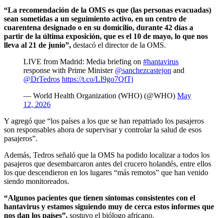
“La recomendación de la OMS es que (las personas evacuadas)
sean sometidas a un seguimiento activo, en un centro de
cuarentena designado o en su domicilio, durante 42 días a
partir de la última exposición, que es el 10 de mayo, lo que nos
lleva al 21 de junio”,
destacó el director de la OMS.
LIVE from Madrid: Media briefing on
#hantavirus
response with Prime Minister
@sanchezcastejon
and
@DrTedros
https://t.co/LI9go7QfTj
— World Health Organization (WHO) (@WHO)
May
12, 2026
Y agregó que “los países a los que se han repatriado los pasajeros
son responsables ahora de supervisar y controlar la salud de esos
pasajeros”.
Además, Tedros señaló que la OMS ha podido localizar a todos los
pasajeros que desembarcaron antes del crucero holandés, entre ellos
los que descendieron en los lugares “más remotos” que han venido
siendo monitoreados.
“Algunos pacientes que tienen síntomas consistentes con el
hantavirus y estamos siguiendo muy de cerca estos informes que
nos dan los países”,
sostuvo el biólogo africano.