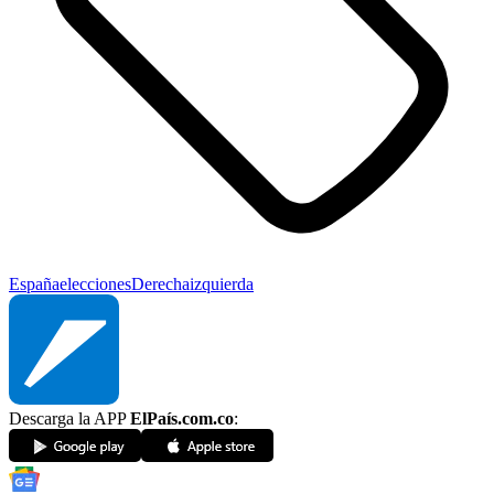
España
elecciones
Derecha
izquierda
Descarga la APP
ElPaís.com.co
: