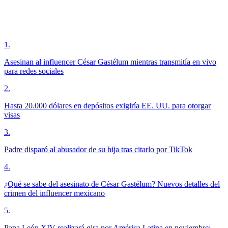
1
.
Asesinan al influencer César Gastélum mientras transmitía en vivo
para redes sociales
2
.
Hasta 20.000 dólares en depósitos exigiría EE. UU. para otorgar
visas
3
.
Padre disparó al abusador de su hija tras citarlo por TikTok
4
.
¿Qué se sabe del asesinato de César Gastélum? Nuevos detalles del
crimen del influencer mexicano
5
.
Papa León XIV realizará gira por América Latina en noviembre;