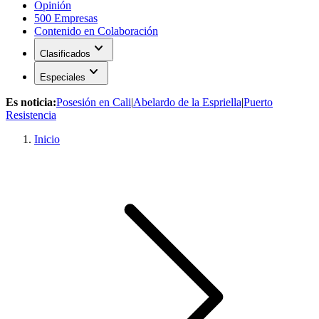
Opinión
500 Empresas
Contenido en Colaboración
expand_more
Clasificados
expand_more
Especiales
Es noticia:
Posesión en Cali
|
Abelardo de la Espriella
|
Puerto
Resistencia
Inicio