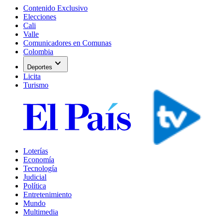
Contenido Exclusivo
Elecciones
Cali
Valle
Comunicadores en Comunas
Colombia
expand_more
Deportes
Licita
Turismo
Loterías
Economía
Tecnología
Judicial
Política
Entretenimiento
Mundo
Multimedia