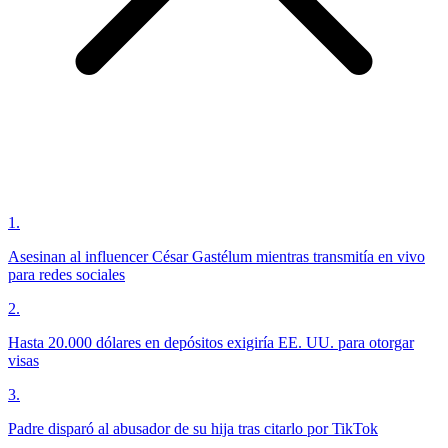
1
.
Asesinan al influencer César Gastélum mientras transmitía en vivo
para redes sociales
2
.
Hasta 20.000 dólares en depósitos exigiría EE. UU. para otorgar
visas
3
.
Padre disparó al abusador de su hija tras citarlo por TikTok