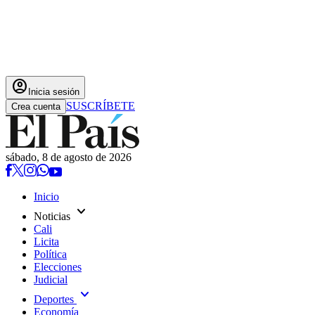
account_circle
Inicia sesión
SUSCRÍBETE
Crea cuenta
sábado, 8 de agosto de 2026
Inicio
expand_more
Noticias
Cali
Licita
Política
Elecciones
Judicial
expand_more
Deportes
Economía