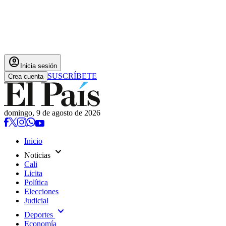
account_circle
Inicia sesión
SUSCRÍBETE
Crea cuenta
domingo, 9 de agosto de 2026
Inicio
expand_more
Noticias
Cali
Licita
Política
Elecciones
Judicial
expand_more
Deportes
Economía