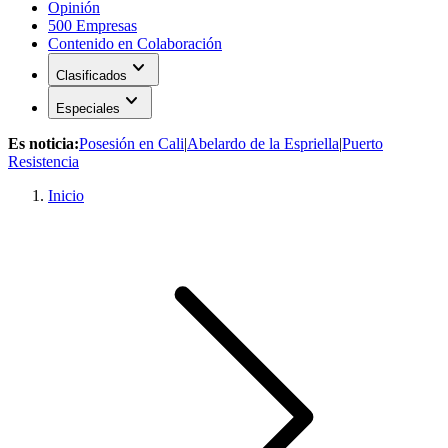
Opinión
500 Empresas
Contenido en Colaboración
expand_more
Clasificados
expand_more
Especiales
Es noticia:
Posesión en Cali
|
Abelardo de la Espriella
|
Puerto
Resistencia
Inicio