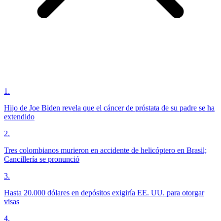
1
.
Hijo de Joe Biden revela que el cáncer de próstata de su padre se ha
extendido
2
.
Tres colombianos murieron en accidente de helicóptero en Brasil;
Cancillería se pronunció
3
.
Hasta 20.000 dólares en depósitos exigiría EE. UU. para otorgar
visas
4
.