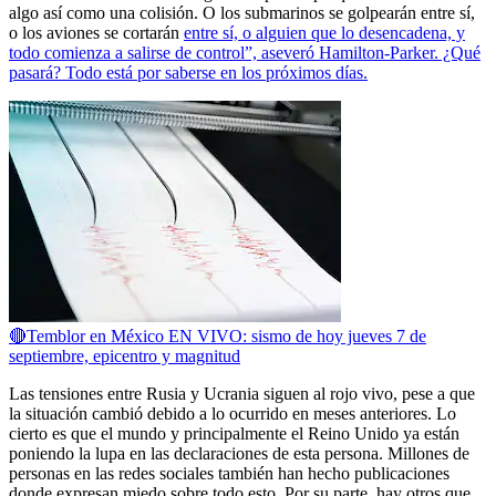
algo así como una colisión. O los submarinos se golpearán entre sí,
o los aviones se cortarán
entre sí, o alguien que lo desencadena, y
todo comienza a salirse de control”, aseveró Hamilton-Parker. ¿Qué
pasará? Todo está por saberse en los próximos días.
🔴Temblor en México EN VIVO: sismo de hoy jueves 7 de
septiembre, epicentro y magnitud
Las tensiones entre Rusia y Ucrania siguen al rojo vivo, pese a que
la situación cambió debido a lo ocurrido en meses anteriores. Lo
cierto es que el mundo y principalmente el Reino Unido ya están
poniendo la lupa en las declaraciones de esta persona. Millones de
personas en las redes sociales también han hecho publicaciones
donde expresan miedo sobre todo esto. Por su parte, hay otros que