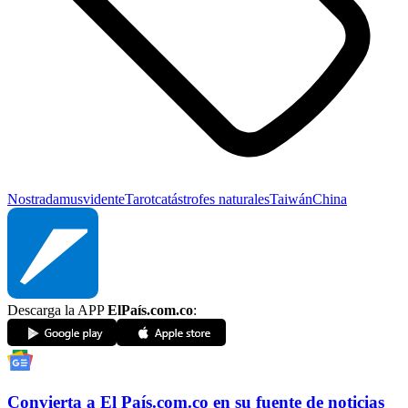
Nostradamus
vidente
Tarot
catástrofes naturales
Taiwán
China
Descarga la APP
ElPaís.com.co
:
Convierta a
El País
.com.co
en su fuente de noticias