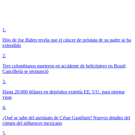
1
.
Hijo de Joe Biden revela que el cáncer de próstata de su padre se ha
extendido
2
.
Tres colombianos murieron en accidente de helicóptero en Brasil;
Cancillería se pronunció
3
.
Hasta 20.000 dólares en depósitos exigiría EE. UU. para otorgar
visas
4
.
¿Qué se sabe del asesinato de César Gastélum? Nuevos detalles del
crimen del influencer mexicano
5
.