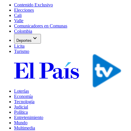
Contenido Exclusivo
Elecciones
Cali
Valle
Comunicadores en Comunas
Colombia
expand_more
Deportes
Licita
Turismo
Loterías
Economía
Tecnología
Judicial
Política
Entretenimiento
Mundo
Multimedia