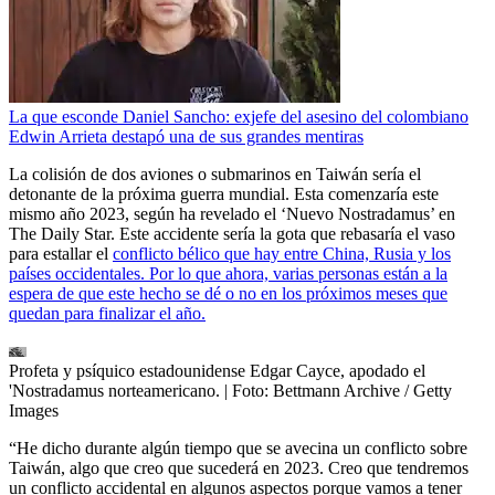
La que esconde Daniel Sancho: exjefe del asesino del colombiano
Edwin Arrieta destapó una de sus grandes mentiras
La colisión de dos aviones o submarinos en Taiwán sería el
detonante de la próxima guerra mundial. Esta comenzaría este
mismo año 2023, según ha revelado el ‘Nuevo Nostradamus’ en
The Daily Star. Este accidente sería la gota que rebasaría el vaso
para estallar el
conflicto bélico que hay entre China, Rusia y los
países occidentales. Por lo que ahora, varias personas están a la
espera de que este hecho se dé o no en los próximos meses que
quedan para finalizar el año.
Profeta y psíquico estadounidense Edgar Cayce, apodado el
'Nostradamus norteamericano.
| Foto:
Bettmann Archive / Getty
Images
“He dicho durante algún tiempo que se avecina un conflicto sobre
Taiwán, algo que creo que sucederá en 2023. Creo que tendremos
un conflicto accidental en algunos aspectos porque vamos a tener