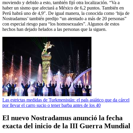
moviendo y debido a esto, también fijó otra localización. “Va a
haber un sismo que afectará a México de 6,2 puntos. También en
Perú habrá uno de 4,9″. De igual manera, la conocida como ‘hija de
Nostradamus’ también predijo “un atentado a más de 20 personas”
con especial riesgo para “los homosexuales”. Algunos de estos
hechos han dejado helados a las personas que la siguen.
Las estrictas medidas de Turkmenistán: el país asiático que da cárcel
por llevar el carro sucio o tener barba antes de los 40
El nuevo Nostradamus anunció la fecha
exacta del inicio de la III Guerra Mundial