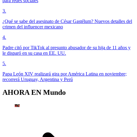
para redes sociales
3
.
¿Qué se sabe del asesinato de César Gastélum? Nuevos detalles del
crimen del influencer mexicano
4
.
Padre citó por TikTok al presunto abusador de su hija de 11 años y
le disparó en su casa en EE. UU.
5
.
Papa León XIV realizará gira por América Latina en noviembre;
recorrerá Uruguay, Argentina y Perú
AHORA EN
Mundo