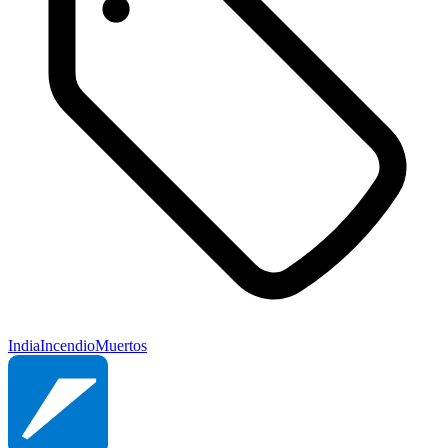
India
Incendio
Muertos