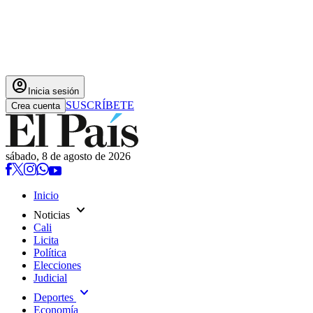
account_circle
Inicia sesión
SUSCRÍBETE
Crea cuenta
sábado, 8 de agosto de 2026
Inicio
expand_more
Noticias
Cali
Licita
Política
Elecciones
Judicial
expand_more
Deportes
Economía