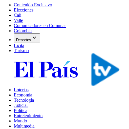
Contenido Exclusivo
Elecciones
Cali
Valle
Comunicadores en Comunas
Colombia
expand_more
Deportes
Licita
Turismo
Loterías
Economía
Tecnología
Judicial
Política
Entretenimiento
Mundo
Multimedia