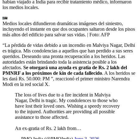
habían viajado a India para recibir tratamiento médico, informaron
los medios locales.
Medios locales difundieron dramáticas imágenes del siniestro,
incluyendo el instante en que dos ocupantes saltaron desde los pisos
más altos del edificio para salvar sus vidas.
| Foto:
AFP
“La pérdida de vidas debido a un incendio en Malviya Nagar, Delhi
es trágica. Mis condolencias a aquellos que han perdido a sus seres
queridos. Deseando una pronta recuperación a los heridos. Las
autoridades están brindando toda la asistencia posible a los
afectados.
Se otorgará una ayuda ex gratia de Rs. 2 lakh del
PMNRF a los próximos de kin de cada fallecido
. A los heridos se
les dará Rs. 50.000: PM ”, reaccionó el primer ministro Narendra
Modi en la red social X.
The loss of lives due to a fire incident in Malviya
Nagar, Delhi is tragic. My condolences to those who
have lost their loved ones. Wishing a speedy recovery
to the injured. Authorities are providing all possible
assistance to those affected.
An ex-gratia of Rs. 2 lakh from…
— PMO India (@PMOIndia)
June 3, 2026