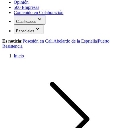
Opinión
500 Empresas
Contenido en Colaboración
expand_more
Clasificados
expand_more
Especiales
Es noticia:
Posesión en Cali
|
Abelardo de la Espriella
|
Puerto
Resistencia
Inicio