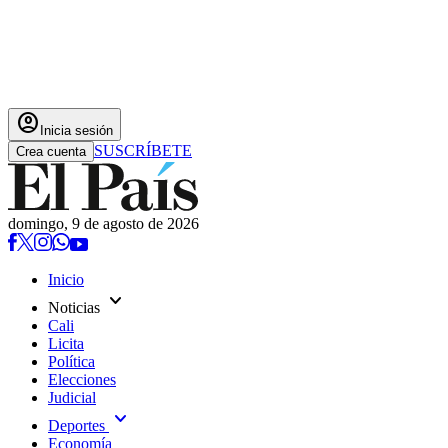
account_circle
Inicia sesión
SUSCRÍBETE
Crea cuenta
domingo, 9 de agosto de 2026
Inicio
expand_more
Noticias
Cali
Licita
Política
Elecciones
Judicial
expand_more
Deportes
Economía