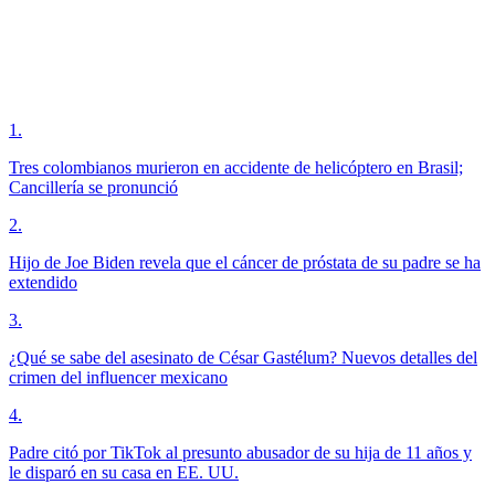
1
.
Tres colombianos murieron en accidente de helicóptero en Brasil;
Cancillería se pronunció
2
.
Hijo de Joe Biden revela que el cáncer de próstata de su padre se ha
extendido
3
.
¿Qué se sabe del asesinato de César Gastélum? Nuevos detalles del
crimen del influencer mexicano
4
.
Padre citó por TikTok al presunto abusador de su hija de 11 años y
le disparó en su casa en EE. UU.