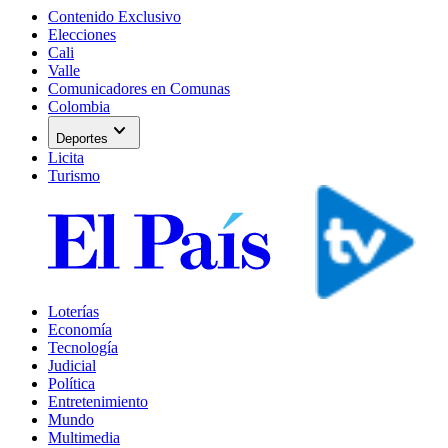
Contenido Exclusivo
Elecciones
Cali
Valle
Comunicadores en Comunas
Colombia
expand_more
Deportes
Licita
Turismo
Loterías
Economía
Tecnología
Judicial
Política
Entretenimiento
Mundo
Multimedia