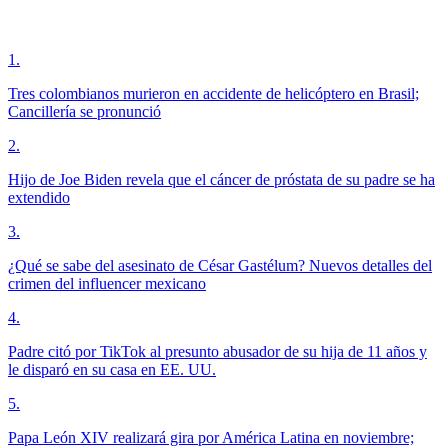
1
.
Tres colombianos murieron en accidente de helicóptero en Brasil;
Cancillería se pronunció
2
.
Hijo de Joe Biden revela que el cáncer de próstata de su padre se ha
extendido
3
.
¿Qué se sabe del asesinato de César Gastélum? Nuevos detalles del
crimen del influencer mexicano
4
.
Padre citó por TikTok al presunto abusador de su hija de 11 años y
le disparó en su casa en EE. UU.
5
.
Papa León XIV realizará gira por América Latina en noviembre;