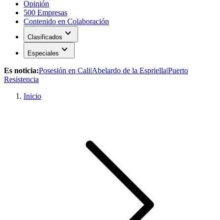
Opinión
500 Empresas
Contenido en Colaboración
expand_more
Clasificados
expand_more
Especiales
Es noticia:
Posesión en Cali
|
Abelardo de la Espriella
|
Puerto
Resistencia
Inicio