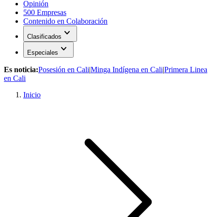
Opinión
500 Empresas
Contenido en Colaboración
expand_more
Clasificados
expand_more
Especiales
Es noticia:
Posesión en Cali
|
Minga Indígena en Cali
|
Primera Linea
en Cali
Inicio