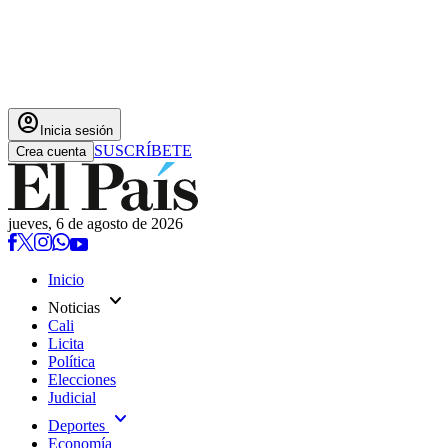
account_circle
Inicia sesión
SUSCRÍBETE
Crea cuenta
jueves, 6 de agosto de 2026
Inicio
expand_more
Noticias
Cali
Licita
Política
Elecciones
Judicial
expand_more
Deportes
Economía