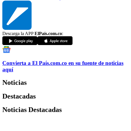
Descarga la APP
ElPaís.com.co
:
Convierta a
El País
.com.co
en su fuente de noticias
aquí
Noticias
Destacadas
Noticias Destacadas