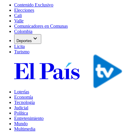
Contenido Exclusivo
Elecciones
Cali
Valle
Comunicadores en Comunas
Colombia
expand_more
Deportes
Licita
Turismo
Loterías
Economía
Tecnología
Judicial
Política
Entretenimiento
Mundo
Multimedia