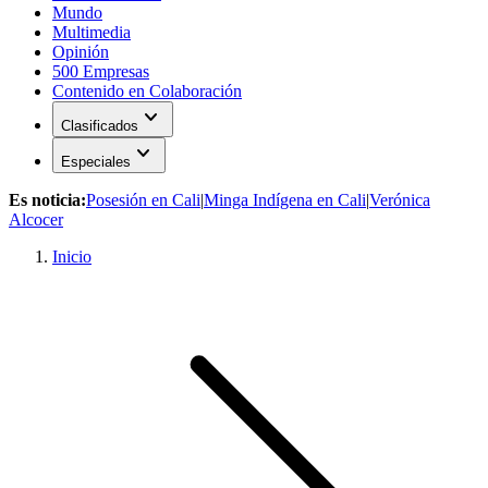
Mundo
Multimedia
Opinión
500 Empresas
Contenido en Colaboración
expand_more
Clasificados
expand_more
Especiales
Es noticia:
Posesión en Cali
|
Minga Indígena en Cali
|
Verónica
Alcocer
Inicio