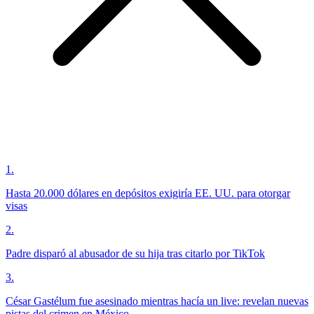
1
.
Hasta 20.000 dólares en depósitos exigiría EE. UU. para otorgar
visas
2
.
Padre disparó al abusador de su hija tras citarlo por TikTok
3
.
César Gastélum fue asesinado mientras hacía un live: revelan nuevas
pistas del crimen en México