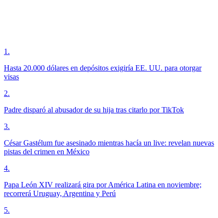
1
.
Hasta 20.000 dólares en depósitos exigiría EE. UU. para otorgar
visas
2
.
Padre disparó al abusador de su hija tras citarlo por TikTok
3
.
César Gastélum fue asesinado mientras hacía un live: revelan nuevas
pistas del crimen en México
4
.
Papa León XIV realizará gira por América Latina en noviembre;
recorrerá Uruguay, Argentina y Perú
5
.