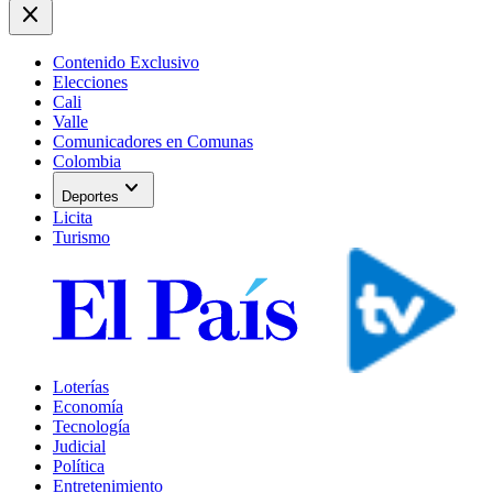
close
Contenido Exclusivo
Elecciones
Cali
Valle
Comunicadores en Comunas
Colombia
expand_more
Deportes
Licita
Turismo
Loterías
Economía
Tecnología
Judicial
Política
Entretenimiento