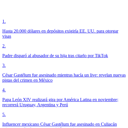
1
.
Hasta 20.000 dólares en depósitos exigiría EE. UU. para otorgar
visas
2
.
Padre disparó al abusador de su hija tras citarlo por TikTok
3
.
César Gastélum fue asesinado mientras hacía un live: revelan nuevas
pistas del crimen en México
4
.
Papa León XIV realizará gira por América Latina en noviembre;
recorrerá Uruguay, Argentina y Perú
5
.
Influencer mexicano César Gastélum fue asesinado en Culiacán