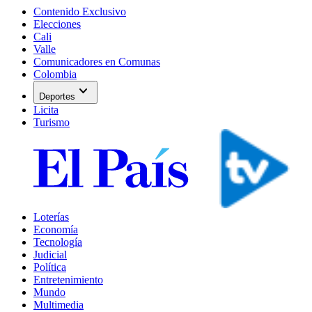
Contenido Exclusivo
Elecciones
Cali
Valle
Comunicadores en Comunas
Colombia
expand_more
Deportes
Licita
Turismo
Loterías
Economía
Tecnología
Judicial
Política
Entretenimiento
Mundo
Multimedia