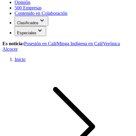
Opinión
500 Empresas
Contenido en Colaboración
expand_more
Clasificados
expand_more
Especiales
Es noticia:
Posesión en Cali
|
Minga Indígena en Cali
|
Verónica
Alcocer
Inicio