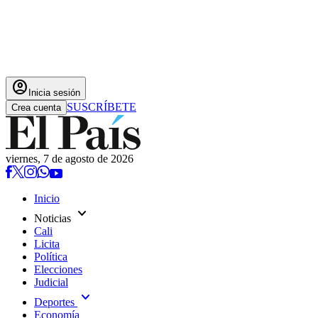
account_circle
Inicia sesión
SUSCRÍBETE
Crea cuenta
viernes, 7 de agosto de 2026
Inicio
expand_more
Noticias
Cali
Licita
Política
Elecciones
Judicial
expand_more
Deportes
Economía