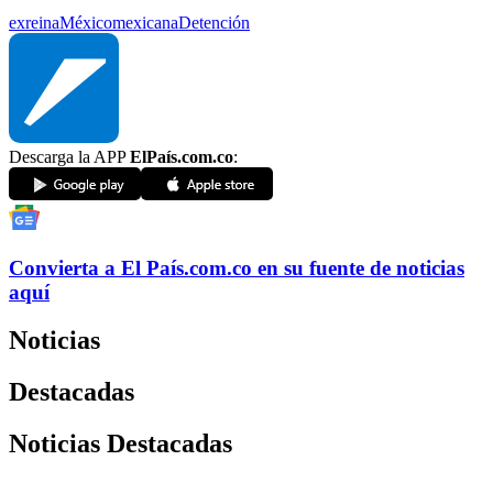
exreina
México
mexicana
Detención
Descarga la APP
ElPaís.com.co
:
Convierta a
El País
.com.co
en su fuente de noticias
aquí
Noticias
Destacadas
Noticias Destacadas