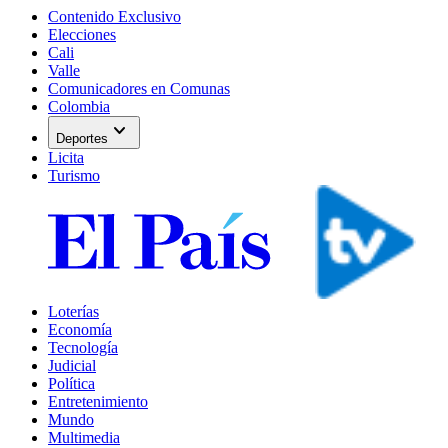
Contenido Exclusivo
Elecciones
Cali
Valle
Comunicadores en Comunas
Colombia
expand_more
Deportes
Licita
Turismo
Loterías
Economía
Tecnología
Judicial
Política
Entretenimiento
Mundo
Multimedia