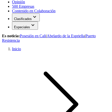
Opinión
500 Empresas
Contenido en Colaboración
expand_more
Clasificados
expand_more
Especiales
Es noticia:
Posesión en Cali
|
Abelardo de la Espriella
|
Puerto
Resistencia
Inicio