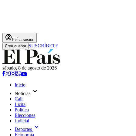
account_circle
Inicia sesión
SUSCRÍBETE
Crea cuenta
sábado, 8 de agosto de 2026
Inicio
expand_more
Noticias
Cali
Licita
Política
Elecciones
Judicial
expand_more
Deportes
Economía