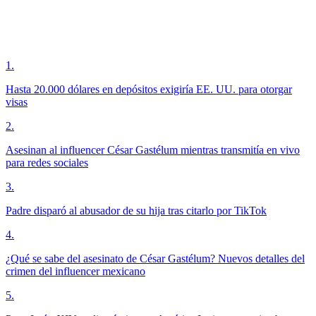
1
.
Hasta 20.000 dólares en depósitos exigiría EE. UU. para otorgar
visas
2
.
Asesinan al influencer César Gastélum mientras transmitía en vivo
para redes sociales
3
.
Padre disparó al abusador de su hija tras citarlo por TikTok
4
.
¿Qué se sabe del asesinato de César Gastélum? Nuevos detalles del
crimen del influencer mexicano
5
.