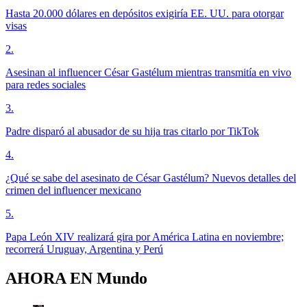
Hasta 20.000 dólares en depósitos exigiría EE. UU. para otorgar
visas
2
.
Asesinan al influencer César Gastélum mientras transmitía en vivo
para redes sociales
3
.
Padre disparó al abusador de su hija tras citarlo por TikTok
4
.
¿Qué se sabe del asesinato de César Gastélum? Nuevos detalles del
crimen del influencer mexicano
5
.
Papa León XIV realizará gira por América Latina en noviembre;
recorrerá Uruguay, Argentina y Perú
AHORA EN
Mundo