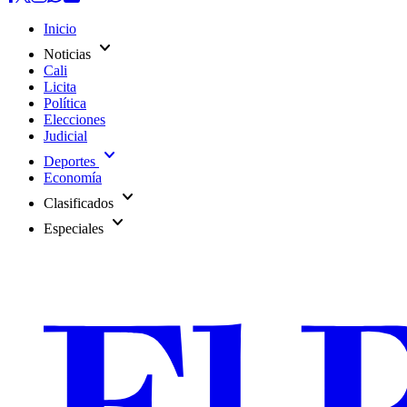
Inicio
expand_more
Noticias
Cali
Licita
Política
Elecciones
Judicial
expand_more
Deportes
Economía
expand_more
Clasificados
expand_more
Especiales