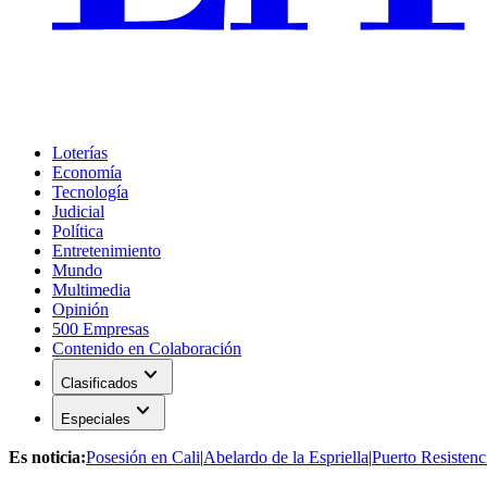
Loterías
Economía
Tecnología
Judicial
Política
Entretenimiento
Mundo
Multimedia
Opinión
500 Empresas
Contenido en Colaboración
expand_more
Clasificados
expand_more
Especiales
Es noticia:
Posesión en Cali
|
Abelardo de la Espriella
|
Puerto Resistenc