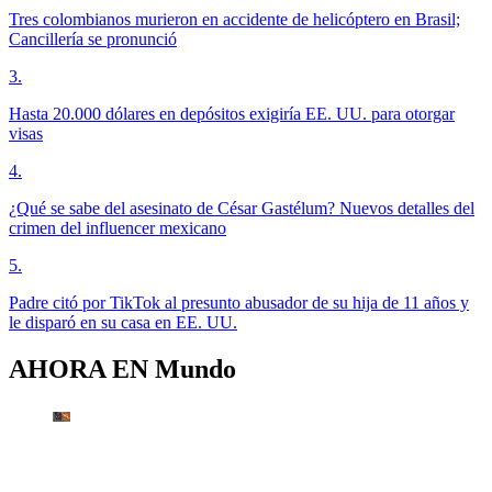
Tres colombianos murieron en accidente de helicóptero en Brasil;
Cancillería se pronunció
3
.
Hasta 20.000 dólares en depósitos exigiría EE. UU. para otorgar
visas
4
.
¿Qué se sabe del asesinato de César Gastélum? Nuevos detalles del
crimen del influencer mexicano
5
.
Padre citó por TikTok al presunto abusador de su hija de 11 años y
le disparó en su casa en EE. UU.
AHORA EN
Mundo