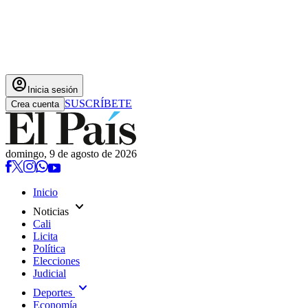
account_circle
Inicia sesión
SUSCRÍBETE
Crea cuenta
domingo, 9 de agosto de 2026
Inicio
expand_more
Noticias
Cali
Licita
Política
Elecciones
Judicial
expand_more
Deportes
Economía