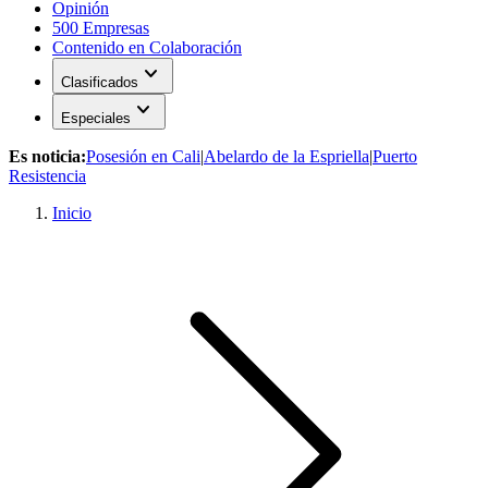
Opinión
500 Empresas
Contenido en Colaboración
expand_more
Clasificados
expand_more
Especiales
Es noticia:
Posesión en Cali
|
Abelardo de la Espriella
|
Puerto
Resistencia
Inicio