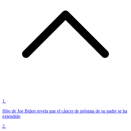
1
.
Hijo de Joe Biden revela que el cáncer de próstata de su padre se ha
extendido
2
.