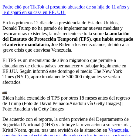
Padre citó por TikTok al presunto abusador de su hija de 11 años y
le disparó en su casa en EE. UU.
En los primeros 12 días de la presidencia de Estados Unidos,
Donald Trump no ha parado de implementar nuevas medidas y
revocar otras existentes, la más reciente se trata sobre
la anulación
del Estatuto de Protección Temporal (TPS), que había otorgado
el anterior mandatario,
Joe Biden a los venezolanos, debido a la
grave crisis que atraviesa Venezuela.
El TPS es un mecanismo de alivio migratorio que permite a
ciudadanos de ciertos países permanecer y trabajar legalmente en
EE.UU. Según informó este domingo el medio The New York
Times (NYT), aproximadamente 300.000 migrantes se verían
afectados.
Biden había extendido el TPS por otros 18 meses antes del regreso
de Trump (Foto de David Peinado/Anadolu vía Getty Images)
|
Foto:
Anadolu via Getty Images
De acuerdo con el reporte, la orden proviene del Departamento de
Seguridad Nacional (DHS) y atribuye la revocación a su secretaria,
Kristi Noem, quien, tras una revisión de la situación en
Venezuela,
concluyó que el estatuto no va alineado con los intereses nacionales