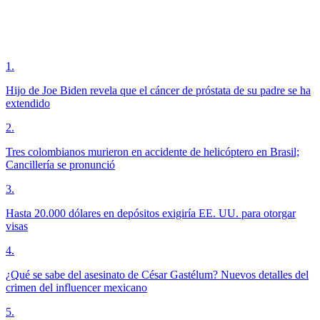
1
.
Hijo de Joe Biden revela que el cáncer de próstata de su padre se ha
extendido
2
.
Tres colombianos murieron en accidente de helicóptero en Brasil;
Cancillería se pronunció
3
.
Hasta 20.000 dólares en depósitos exigiría EE. UU. para otorgar
visas
4
.
¿Qué se sabe del asesinato de César Gastélum? Nuevos detalles del
crimen del influencer mexicano
5
.