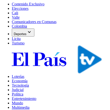
Contenido Exclusivo
Elecciones
Cali
Valle
Comunicadores en Comunas
Colombia
expand_more
Deportes
Licita
Turismo
Loterías
Economía
Tecnología
Judicial
Política
Entretenimiento
Mundo
Multimedia