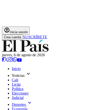
account_circle
Inicia sesión
SUSCRÍBETE
Crea cuenta
jueves, 6 de agosto de 2026
Inicio
expand_more
Noticias
Cali
Licita
Política
Elecciones
Judicial
expand_more
Deportes
Economía