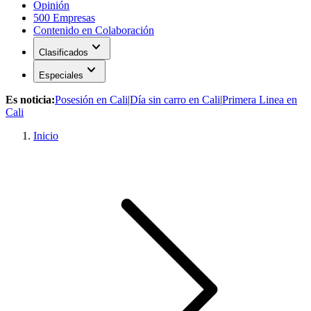
Opinión
500 Empresas
Contenido en Colaboración
expand_more
Clasificados
expand_more
Especiales
Es noticia:
Posesión en Cali
|
Día sin carro en Cali
|
Primera Linea en
Cali
Inicio