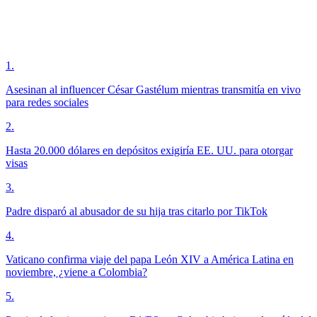
1
.
Asesinan al influencer César Gastélum mientras transmitía en vivo
para redes sociales
2
.
Hasta 20.000 dólares en depósitos exigiría EE. UU. para otorgar
visas
3
.
Padre disparó al abusador de su hija tras citarlo por TikTok
4
.
Vaticano confirma viaje del papa León XIV a América Latina en
noviembre, ¿viene a Colombia?
5
.