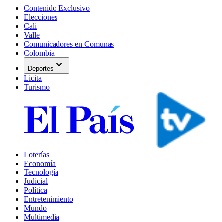
Contenido Exclusivo
Elecciones
Cali
Valle
Comunicadores en Comunas
Colombia
expand_more
Deportes
Licita
Turismo
Loterías
Economía
Tecnología
Judicial
Política
Entretenimiento
Mundo
Multimedia