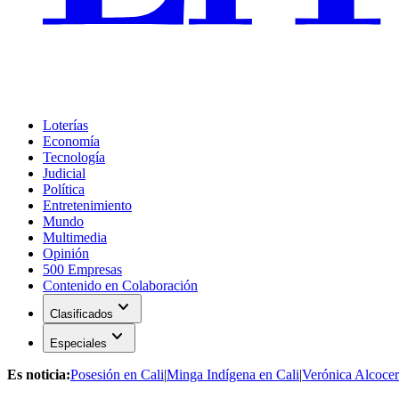
Loterías
Economía
Tecnología
Judicial
Política
Entretenimiento
Mundo
Multimedia
Opinión
500 Empresas
Contenido en Colaboración
expand_more
Clasificados
expand_more
Especiales
Es noticia:
Posesión en Cali
|
Minga Indígena en Cali
|
Verónica Alcocer