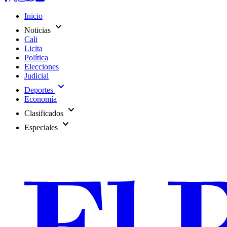
Inicio
expand_more
Noticias
Cali
Licita
Política
Elecciones
Judicial
expand_more
Deportes
Economía
expand_more
Clasificados
expand_more
Especiales