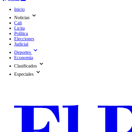
Inicio
expand_more
Noticias
Cali
Licita
Política
Elecciones
Judicial
expand_more
Deportes
Economía
expand_more
Clasificados
expand_more
Especiales