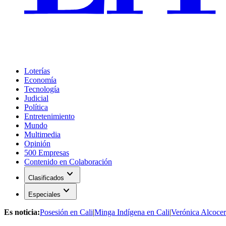
Loterías
Economía
Tecnología
Judicial
Política
Entretenimiento
Mundo
Multimedia
Opinión
500 Empresas
Contenido en Colaboración
expand_more
Clasificados
expand_more
Especiales
Es noticia:
Posesión en Cali
|
Minga Indígena en Cali
|
Verónica Alcocer