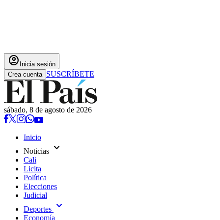
account_circle
Inicia sesión
SUSCRÍBETE
Crea cuenta
sábado, 8 de agosto de 2026
Inicio
expand_more
Noticias
Cali
Licita
Política
Elecciones
Judicial
expand_more
Deportes
Economía