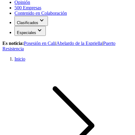
Opinión
500 Empresas
Contenido en Colaboración
expand_more
Clasificados
expand_more
Especiales
Es noticia:
Posesión en Cali
|
Abelardo de la Espriella
|
Puerto
Resistencia
Inicio