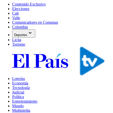
Contenido Exclusivo
Elecciones
Cali
Valle
Comunicadores en Comunas
Colombia
expand_more
Deportes
Licita
Turismo
Loterías
Economía
Tecnología
Judicial
Política
Entretenimiento
Mundo
Multimedia