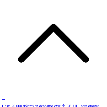
1
.
Hasta 20.000 dólares en depósitos exigiría EE. UU. para otorgar