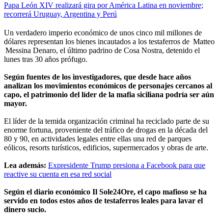
Papa León XIV realizará gira por América Latina en noviembre;
recorrerá Uruguay, Argentina y Perú
Un verdadero imperio económico de unos cinco mil millones de
dólares representan los bienes incautados a los testaferros de Matteo
Messina Denaro, el último padrino de Cosa Nostra, detenido el
lunes tras 30 años prófugo.
Según fuentes de los investigadores, que desde hace años
analizan los movimientos económicos de personajes cercanos al
capo, el patrimonio del líder de la mafia siciliana podría ser aún
mayor.
El líder de la temida organización criminal ha reciclado parte de su
enorme fortuna, proveniente del tráfico de drogas en la década del
80 y 90, en actividades legales entre ellas una red de parques
eólicos, resorts turísticos, edificios, supermercados y obras de arte.
Lea además:
Expresidente Trump presiona a Facebook para que
reactive su cuenta en esa red social
Según el diario económico Il Sole24Ore, el capo mafioso se ha
servido en todos estos años de testaferros leales para lavar el
dinero sucio.