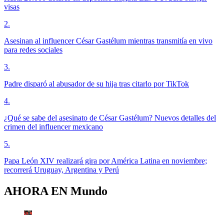
visas
2
.
Asesinan al influencer César Gastélum mientras transmitía en vivo
para redes sociales
3
.
Padre disparó al abusador de su hija tras citarlo por TikTok
4
.
¿Qué se sabe del asesinato de César Gastélum? Nuevos detalles del
crimen del influencer mexicano
5
.
Papa León XIV realizará gira por América Latina en noviembre;
recorrerá Uruguay, Argentina y Perú
AHORA EN
Mundo