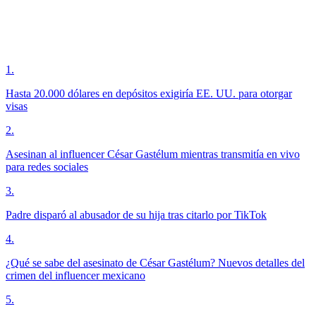
1
.
Hasta 20.000 dólares en depósitos exigiría EE. UU. para otorgar
visas
2
.
Asesinan al influencer César Gastélum mientras transmitía en vivo
para redes sociales
3
.
Padre disparó al abusador de su hija tras citarlo por TikTok
4
.
¿Qué se sabe del asesinato de César Gastélum? Nuevos detalles del
crimen del influencer mexicano
5
.