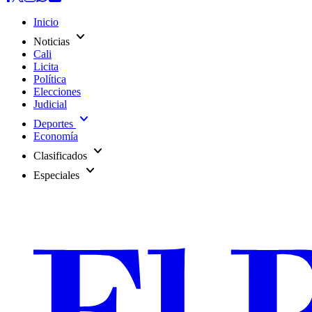
Inicio
expand_more
Noticias
Cali
Licita
Política
Elecciones
Judicial
expand_more
Deportes
Economía
expand_more
Clasificados
expand_more
Especiales