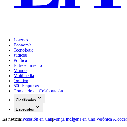
Loterías
Economía
Tecnología
Judicial
Política
Entretenimiento
Mundo
Multimedia
Opinión
500 Empresas
Contenido en Colaboración
expand_more
Clasificados
expand_more
Especiales
Es noticia:
Posesión en Cali
|
Minga Indígena en Cali
|
Verónica Alcocer