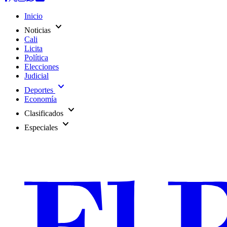
Inicio
expand_more
Noticias
Cali
Licita
Política
Elecciones
Judicial
expand_more
Deportes
Economía
expand_more
Clasificados
expand_more
Especiales