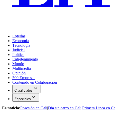
Loterías
Economía
Tecnología
Judicial
Política
Entretenimiento
Mundo
Multimedia
Opinión
500 Empresas
Contenido en Colaboración
expand_more
Clasificados
expand_more
Especiales
Es noticia:
Posesión en Cali
|
Día sin carro en Cali
|
Primera Linea en Ca