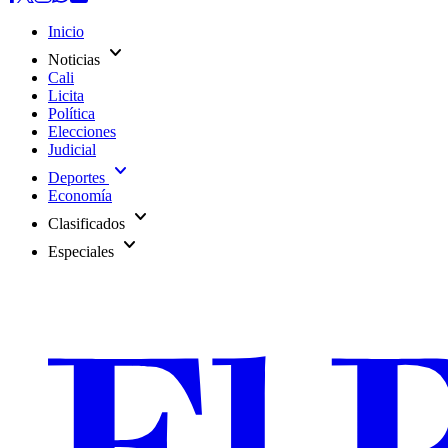
Inicio
expand_more
Noticias
Cali
Licita
Política
Elecciones
Judicial
expand_more
Deportes
Economía
expand_more
Clasificados
expand_more
Especiales