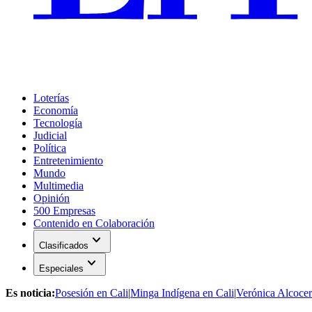
Loterías
Economía
Tecnología
Judicial
Política
Entretenimiento
Mundo
Multimedia
Opinión
500 Empresas
Contenido en Colaboración
expand_more
Clasificados
expand_more
Especiales
Es noticia:
Posesión en Cali
|
Minga Indígena en Cali
|
Verónica Alcocer