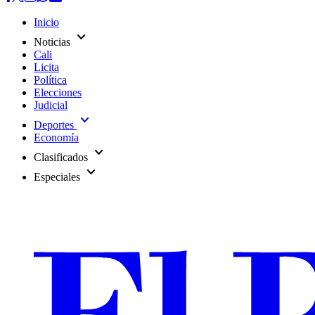
Inicio
expand_more
Noticias
Cali
Licita
Política
Elecciones
Judicial
expand_more
Deportes
Economía
expand_more
Clasificados
expand_more
Especiales