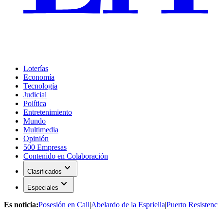
Loterías
Economía
Tecnología
Judicial
Política
Entretenimiento
Mundo
Multimedia
Opinión
500 Empresas
Contenido en Colaboración
expand_more
Clasificados
expand_more
Especiales
Es noticia:
Posesión en Cali
|
Abelardo de la Espriella
|
Puerto Resistenc