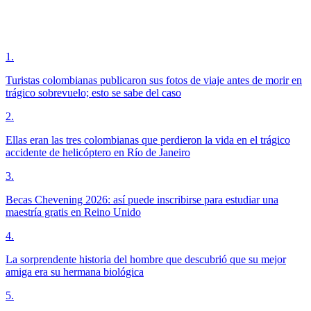
1
.
Turistas colombianas publicaron sus fotos de viaje antes de morir en
trágico sobrevuelo; esto se sabe del caso
2
.
Ellas eran las tres colombianas que perdieron la vida en el trágico
accidente de helicóptero en Río de Janeiro
3
.
Becas Chevening 2026: así puede inscribirse para estudiar una
maestría gratis en Reino Unido
4
.
La sorprendente historia del hombre que descubrió que su mejor
amiga era su hermana biológica
5
.