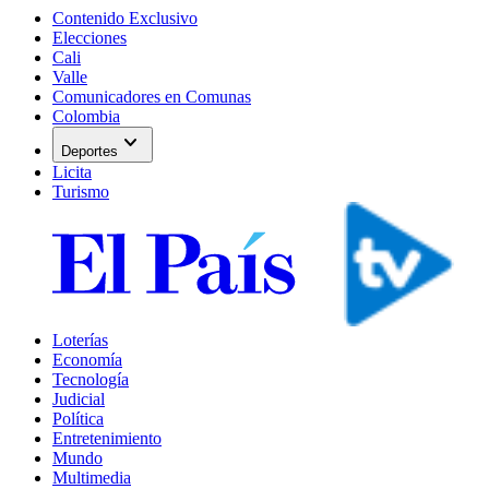
Contenido Exclusivo
Elecciones
Cali
Valle
Comunicadores en Comunas
Colombia
expand_more
Deportes
Licita
Turismo
Loterías
Economía
Tecnología
Judicial
Política
Entretenimiento
Mundo
Multimedia