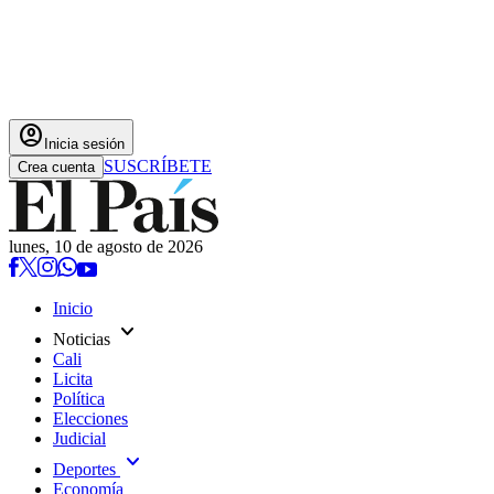
account_circle
Inicia sesión
SUSCRÍBETE
Crea cuenta
lunes, 10 de agosto de 2026
Inicio
expand_more
Noticias
Cali
Licita
Política
Elecciones
Judicial
expand_more
Deportes
Economía