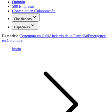
Opinión
500 Empresas
Contenido en Colaboración
expand_more
Clasificados
expand_more
Especiales
Es noticia:
Terremoto en Cali
|
Abelardo de la Espriella
|
Emergencia
en Colombia
Inicio