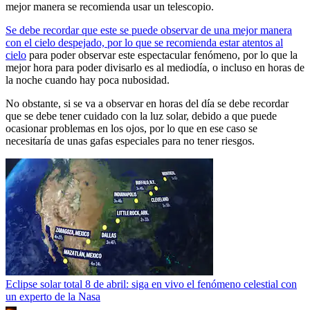
mejor manera se recomienda usar un telescopio.
Se debe recordar que este se puede observar de una mejor manera
con el cielo despejado, por lo que se recomienda estar atentos al
cielo
para poder observar este espectacular fenómeno, por lo que la
mejor hora para poder divisarlo es al mediodía, o incluso en horas de
la noche cuando hay poca nubosidad.
No obstante, si se va a observar en horas del día se debe recordar
que se debe tener cuidado con la luz solar, debido a que puede
ocasionar problemas en los ojos, por lo que en ese caso se
necesitaría de unas gafas especiales para no tener riesgos.
Eclipse solar total 8 de abril: siga en vivo el fenómeno celestial con
un experto de la Nasa