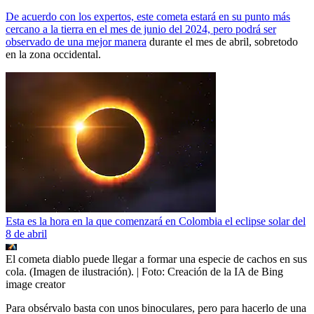
De acuerdo con los expertos, este cometa estará en su punto más
cercano a la tierra en el mes de junio del 2024, pero podrá ser
observado de una mejor manera
durante el mes de abril, sobretodo
en la zona occidental.
Esta es la hora en la que comenzará en Colombia el eclipse solar del
8 de abril
El cometa diablo puede llegar a formar una especie de cachos en sus
cola. (Imagen de ilustración).
| Foto:
Creación de la IA de Bing
image creator
Para obsérvalo basta con unos binoculares, pero para hacerlo de una