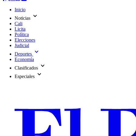
Inicio
expand_more
Noticias
Cali
Licita
Política
Elecciones
Judicial
expand_more
Deportes
Economía
expand_more
Clasificados
expand_more
Especiales