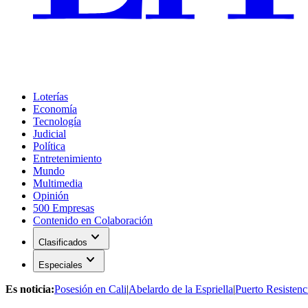
Loterías
Economía
Tecnología
Judicial
Política
Entretenimiento
Mundo
Multimedia
Opinión
500 Empresas
Contenido en Colaboración
expand_more
Clasificados
expand_more
Especiales
Es noticia:
Posesión en Cali
|
Abelardo de la Espriella
|
Puerto Resistenc