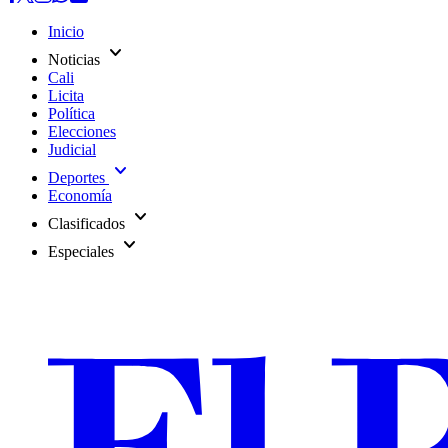
Inicio
expand_more
Noticias
Cali
Licita
Política
Elecciones
Judicial
expand_more
Deportes
Economía
expand_more
Clasificados
expand_more
Especiales