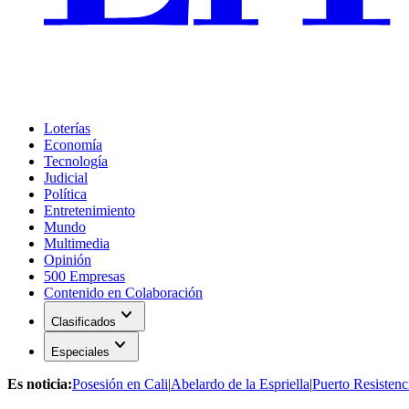
Loterías
Economía
Tecnología
Judicial
Política
Entretenimiento
Mundo
Multimedia
Opinión
500 Empresas
Contenido en Colaboración
expand_more
Clasificados
expand_more
Especiales
Es noticia:
Posesión en Cali
|
Abelardo de la Espriella
|
Puerto Resistenc