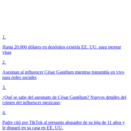
1
.
Hasta 20.000 dólares en depósitos exigiría EE. UU. para otorgar
visas
2
.
Asesinan al influencer César Gastélum mientras transmitía en vivo
para redes sociales
3
.
¿Qué se sabe del asesinato de César Gastélum? Nuevos detalles del
crimen del influencer mexicano
4
.
Padre citó por TikTok al presunto abusador de su hija de 11 años y
le disparó en su casa en EE. UU.