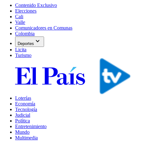
Contenido Exclusivo
Elecciones
Cali
Valle
Comunicadores en Comunas
Colombia
expand_more
Deportes
Licita
Turismo
Loterías
Economía
Tecnología
Judicial
Política
Entretenimiento
Mundo
Multimedia