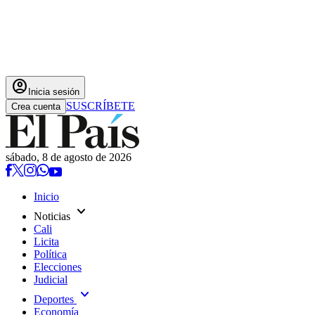
account_circle
Inicia sesión
SUSCRÍBETE
Crea cuenta
sábado, 8 de agosto de 2026
Inicio
expand_more
Noticias
Cali
Licita
Política
Elecciones
Judicial
expand_more
Deportes
Economía