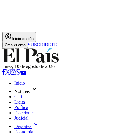
account_circle
Inicia sesión
SUSCRÍBETE
Crea cuenta
lunes, 10 de agosto de 2026
Inicio
expand_more
Noticias
Cali
Licita
Política
Elecciones
Judicial
expand_more
Deportes
Economía