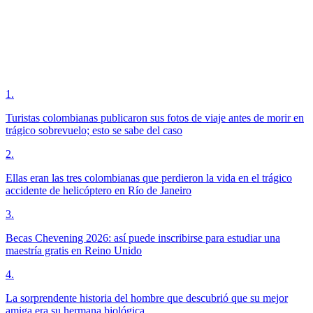
1
.
Turistas colombianas publicaron sus fotos de viaje antes de morir en
trágico sobrevuelo; esto se sabe del caso
2
.
Ellas eran las tres colombianas que perdieron la vida en el trágico
accidente de helicóptero en Río de Janeiro
3
.
Becas Chevening 2026: así puede inscribirse para estudiar una
maestría gratis en Reino Unido
4
.
La sorprendente historia del hombre que descubrió que su mejor
amiga era su hermana biológica