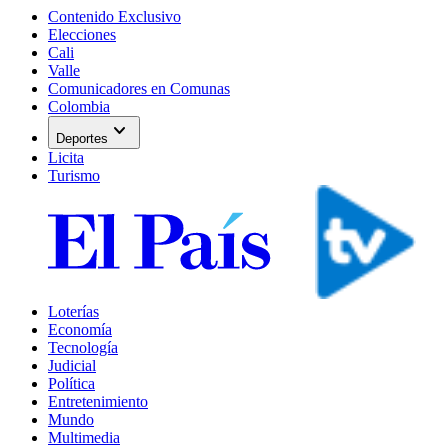
Contenido Exclusivo
Elecciones
Cali
Valle
Comunicadores en Comunas
Colombia
expand_more
Deportes
Licita
Turismo
Loterías
Economía
Tecnología
Judicial
Política
Entretenimiento
Mundo
Multimedia