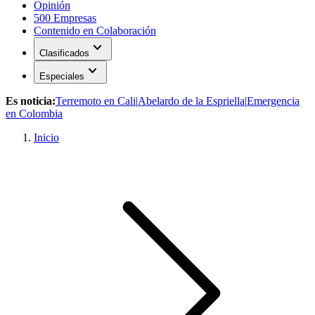
Opinión
500 Empresas
Contenido en Colaboración
expand_more
Clasificados
expand_more
Especiales
Es noticia:
Terremoto en Cali
|
Abelardo de la Espriella
|
Emergencia
en Colombia
Inicio