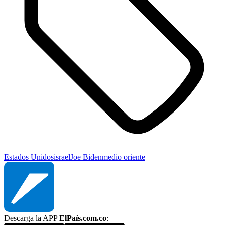
Estados Unidos
israel
Joe Biden
medio oriente
Descarga la APP
ElPaís.com.co
: