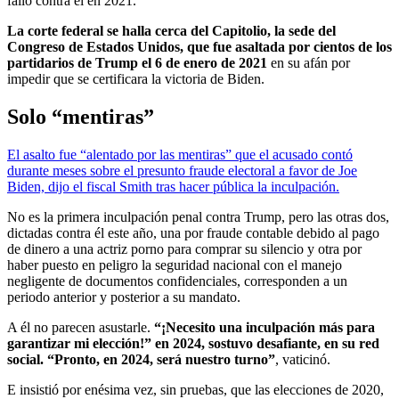
falló contra él en 2021.
La corte federal se halla cerca del Capitolio, la sede del
Congreso de Estados Unidos, que fue asaltada por cientos de los
partidarios de Trump el 6 de enero de 2021
en su afán por
impedir que se certificara la victoria de Biden.
Solo “mentiras”
El asalto fue “alentado por las mentiras” que el acusado contó
durante meses sobre el presunto fraude electoral a favor de Joe
Biden, dijo el fiscal Smith tras hacer pública la inculpación.
No es la primera inculpación penal contra Trump, pero las otras dos,
dictadas contra él este año, una por fraude contable debido al pago
de dinero a una actriz porno para comprar su silencio y otra por
haber puesto en peligro la seguridad nacional con el manejo
negligente de documentos confidenciales, corresponden a un
periodo anterior y posterior a su mandato.
A él no parecen asustarle.
“¡Necesito una inculpación más para
garantizar mi elección!” en 2024, sostuvo desafiante, en su red
social. “Pronto, en 2024, será nuestro turno”
, vaticinó.
E insistió por enésima vez, sin pruebas, que las elecciones de 2020,