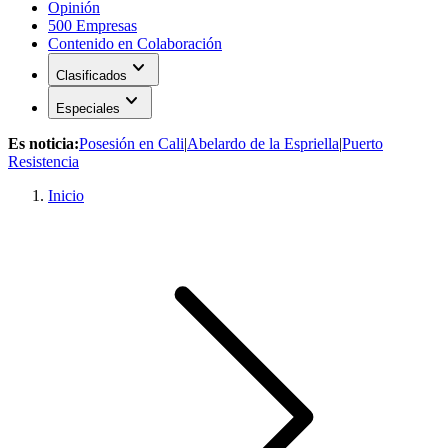
Opinión
500 Empresas
Contenido en Colaboración
expand_more
Clasificados
expand_more
Especiales
Es noticia:
Posesión en Cali
|
Abelardo de la Espriella
|
Puerto
Resistencia
Inicio