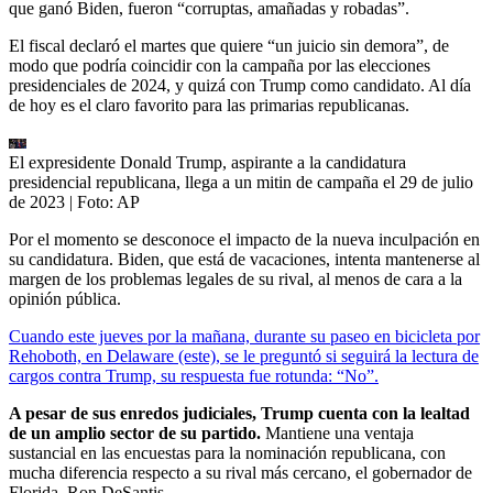
que ganó Biden, fueron “corruptas, amañadas y robadas”.
El fiscal declaró el martes que quiere “un juicio sin demora”, de
modo que podría coincidir con la campaña por las elecciones
presidenciales de 2024, y quizá con Trump como candidato. Al día
de hoy es el claro favorito para las primarias republicanas.
El expresidente Donald Trump, aspirante a la candidatura
presidencial republicana, llega a un mitin de campaña el 29 de julio
de 2023
| Foto:
AP
Por el momento se desconoce el impacto de la nueva inculpación en
su candidatura. Biden, que está de vacaciones, intenta mantenerse al
margen de los problemas legales de su rival, al menos de cara a la
opinión pública.
Cuando este jueves por la mañana, durante su paseo en bicicleta por
Rehoboth, en Delaware (este), se le preguntó si seguirá la lectura de
cargos contra Trump, su respuesta fue rotunda: “No”.
A pesar de sus enredos judiciales, Trump cuenta con la lealtad
de un amplio sector de su partido.
Mantiene una ventaja
sustancial en las encuestas para la nominación republicana, con
mucha diferencia respecto a su rival más cercano, el gobernador de
Florida, Ron DeSantis.