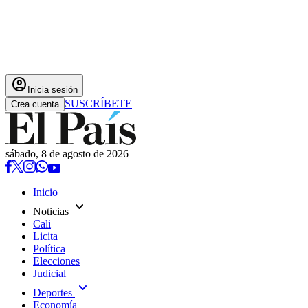
account_circle
Inicia sesión
SUSCRÍBETE
Crea cuenta
sábado, 8 de agosto de 2026
Inicio
expand_more
Noticias
Cali
Licita
Política
Elecciones
Judicial
expand_more
Deportes
Economía