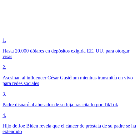
1
.
Hasta 20.000 dólares en depósitos exigiría EE. UU. para otorgar
visas
2
.
Asesinan al influencer César Gastélum mientras transmitía en vivo
para redes sociales
3
.
Padre disparó al abusador de su hija tras citarlo por TikTok
4
.
Hijo de Joe Biden revela que el cáncer de próstata de su padre se ha
extendido