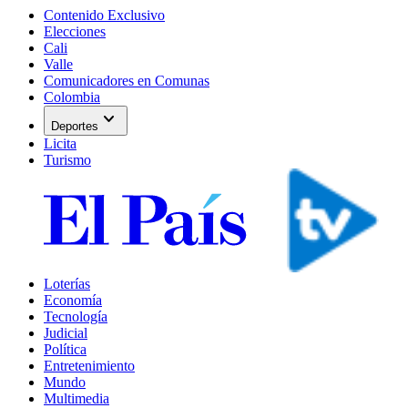
Contenido Exclusivo
Elecciones
Cali
Valle
Comunicadores en Comunas
Colombia
expand_more
Deportes
Licita
Turismo
Loterías
Economía
Tecnología
Judicial
Política
Entretenimiento
Mundo
Multimedia