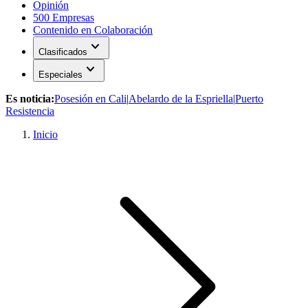
Opinión
500 Empresas
Contenido en Colaboración
expand_more
Clasificados
expand_more
Especiales
Es noticia:
Posesión en Cali
|
Abelardo de la Espriella
|
Puerto
Resistencia
Inicio