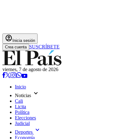
account_circle
Inicia sesión
SUSCRÍBETE
Crea cuenta
viernes, 7 de agosto de 2026
Inicio
expand_more
Noticias
Cali
Licita
Política
Elecciones
Judicial
expand_more
Deportes
Economía