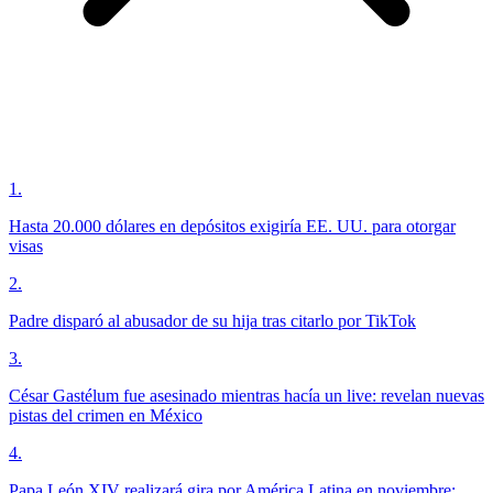
1
.
Hasta 20.000 dólares en depósitos exigiría EE. UU. para otorgar
visas
2
.
Padre disparó al abusador de su hija tras citarlo por TikTok
3
.
César Gastélum fue asesinado mientras hacía un live: revelan nuevas
pistas del crimen en México
4
.
Papa León XIV realizará gira por América Latina en noviembre;