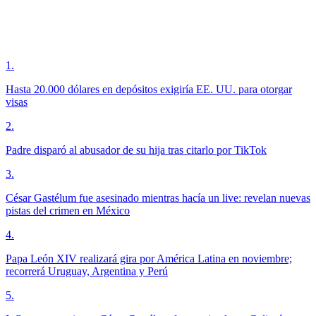
1
.
Hasta 20.000 dólares en depósitos exigiría EE. UU. para otorgar
visas
2
.
Padre disparó al abusador de su hija tras citarlo por TikTok
3
.
César Gastélum fue asesinado mientras hacía un live: revelan nuevas
pistas del crimen en México
4
.
Papa León XIV realizará gira por América Latina en noviembre;
recorrerá Uruguay, Argentina y Perú
5
.