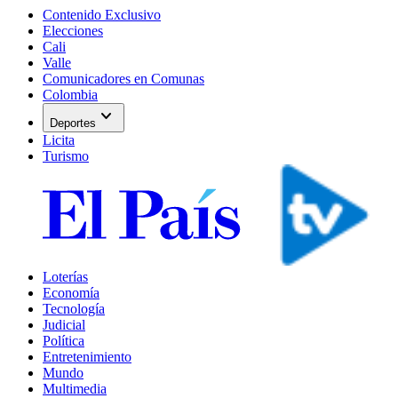
Contenido Exclusivo
Elecciones
Cali
Valle
Comunicadores en Comunas
Colombia
expand_more
Deportes
Licita
Turismo
Loterías
Economía
Tecnología
Judicial
Política
Entretenimiento
Mundo
Multimedia