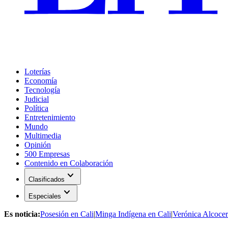
Loterías
Economía
Tecnología
Judicial
Política
Entretenimiento
Mundo
Multimedia
Opinión
500 Empresas
Contenido en Colaboración
expand_more
Clasificados
expand_more
Especiales
Es noticia:
Posesión en Cali
|
Minga Indígena en Cali
|
Verónica Alcocer