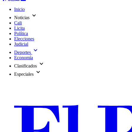
Inicio
expand_more
Noticias
Cali
Licita
Política
Elecciones
Judicial
expand_more
Deportes
Economía
expand_more
Clasificados
expand_more
Especiales