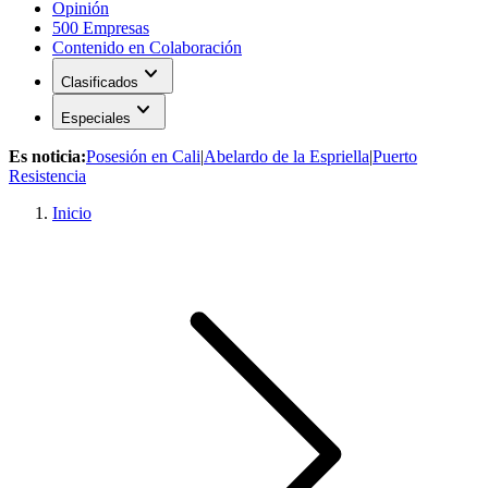
Opinión
500 Empresas
Contenido en Colaboración
expand_more
Clasificados
expand_more
Especiales
Es noticia:
Posesión en Cali
|
Abelardo de la Espriella
|
Puerto
Resistencia
Inicio