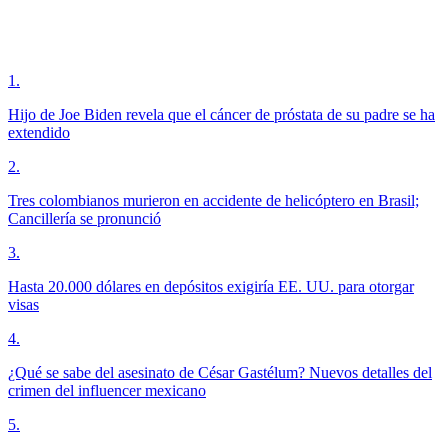
1
.
Hijo de Joe Biden revela que el cáncer de próstata de su padre se ha
extendido
2
.
Tres colombianos murieron en accidente de helicóptero en Brasil;
Cancillería se pronunció
3
.
Hasta 20.000 dólares en depósitos exigiría EE. UU. para otorgar
visas
4
.
¿Qué se sabe del asesinato de César Gastélum? Nuevos detalles del
crimen del influencer mexicano
5
.