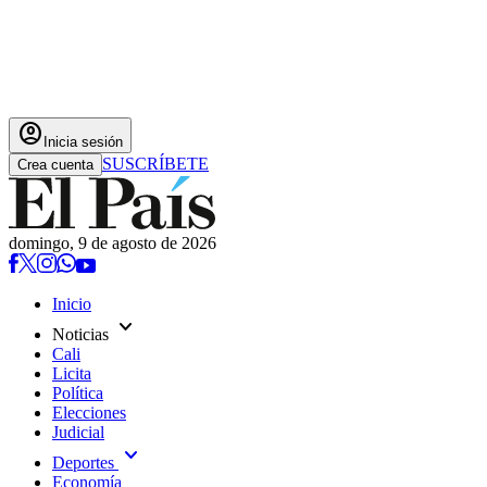
account_circle
Inicia sesión
SUSCRÍBETE
Crea cuenta
domingo, 9 de agosto de 2026
Inicio
expand_more
Noticias
Cali
Licita
Política
Elecciones
Judicial
expand_more
Deportes
Economía