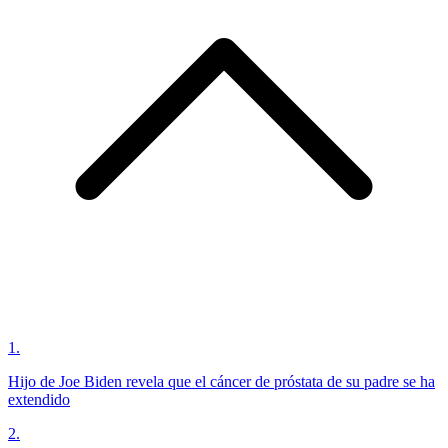
1
.
Hijo de Joe Biden revela que el cáncer de próstata de su padre se ha
extendido
2
.