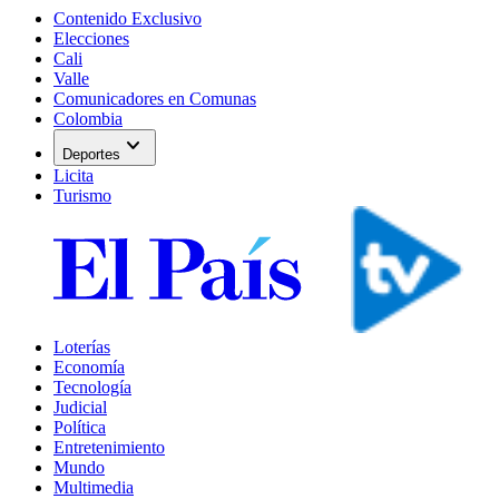
Contenido Exclusivo
Elecciones
Cali
Valle
Comunicadores en Comunas
Colombia
expand_more
Deportes
Licita
Turismo
Loterías
Economía
Tecnología
Judicial
Política
Entretenimiento
Mundo
Multimedia