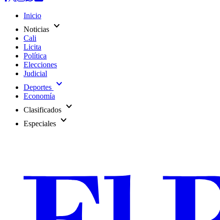
Inicio
expand_more
Noticias
Cali
Licita
Política
Elecciones
Judicial
expand_more
Deportes
Economía
expand_more
Clasificados
expand_more
Especiales