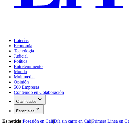
Loterías
Economía
Tecnología
Judicial
Política
Entretenimiento
Mundo
Multimedia
Opinión
500 Empresas
Contenido en Colaboración
expand_more
Clasificados
expand_more
Especiales
Es noticia:
Posesión en Cali
|
Día sin carro en Cali
|
Primera Linea en Ca