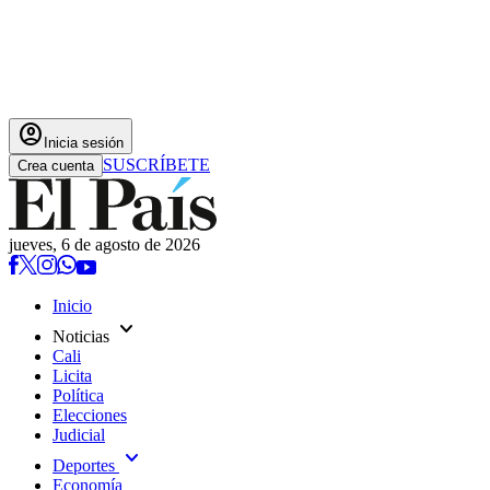
account_circle
Inicia sesión
SUSCRÍBETE
Crea cuenta
jueves, 6 de agosto de 2026
Inicio
expand_more
Noticias
Cali
Licita
Política
Elecciones
Judicial
expand_more
Deportes
Economía