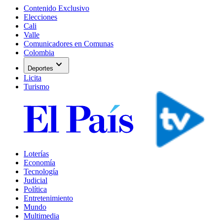
Contenido Exclusivo
Elecciones
Cali
Valle
Comunicadores en Comunas
Colombia
expand_more
Deportes
Licita
Turismo
Loterías
Economía
Tecnología
Judicial
Política
Entretenimiento
Mundo
Multimedia