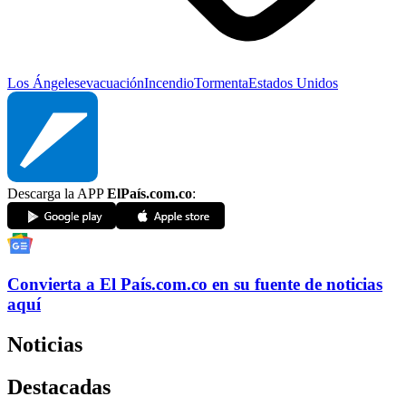
Los Ángeles
evacuación
Incendio
Tormenta
Estados Unidos
Descarga la APP
ElPaís.com.co
:
Convierta a
El País
.com.co
en su fuente de noticias
aquí
Noticias
Destacadas