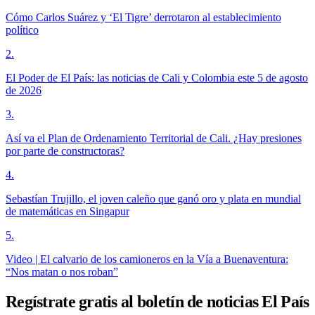
Cómo Carlos Suárez y ‘El Tigre’ derrotaron al establecimiento
político
2
.
El Poder de El País: las noticias de Cali y Colombia este 5 de agosto
de 2026
3
.
Así va el Plan de Ordenamiento Territorial de Cali. ¿Hay presiones
por parte de constructoras?
4
.
Sebastían Trujillo, el joven caleño que ganó oro y plata en mundial
de matemáticas en Singapur
5
.
Video | El calvario de los camioneros en la Vía a Buenaventura:
“Nos matan o nos roban”
Regístrate gratis al boletín de noticias El País