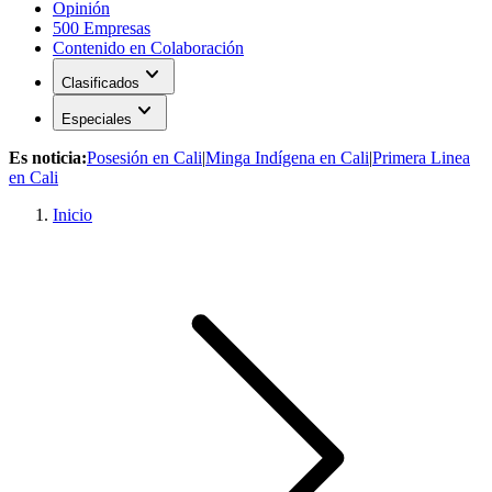
Opinión
500 Empresas
Contenido en Colaboración
expand_more
Clasificados
expand_more
Especiales
Es noticia:
Posesión en Cali
|
Minga Indígena en Cali
|
Primera Linea
en Cali
Inicio