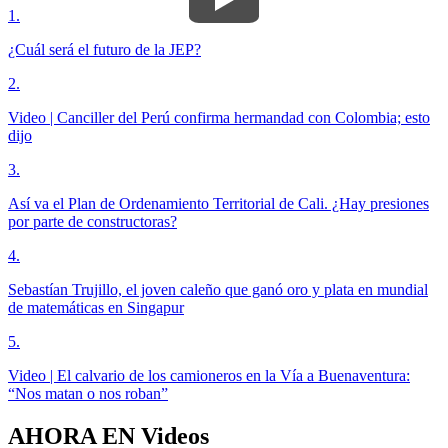
1
.
¿Cuál será el futuro de la JEP?
2
.
Video | Canciller del Perú confirma hermandad con Colombia; esto
dijo
3
.
Así va el Plan de Ordenamiento Territorial de Cali. ¿Hay presiones
por parte de constructoras?
4
.
Sebastían Trujillo, el joven caleño que ganó oro y plata en mundial
de matemáticas en Singapur
5
.
Video | El calvario de los camioneros en la Vía a Buenaventura:
“Nos matan o nos roban”
AHORA EN
Videos