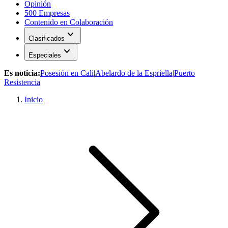
Opinión
500 Empresas
Contenido en Colaboración
expand_more
Clasificados
expand_more
Especiales
Es noticia:
Posesión en Cali
|
Abelardo de la Espriella
|
Puerto
Resistencia
Inicio