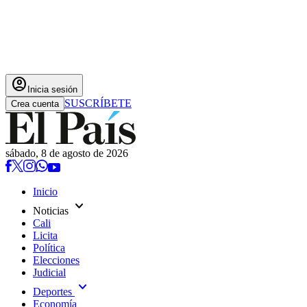
account_circle
Inicia sesión
SUSCRÍBETE
Crea cuenta
sábado, 8 de agosto de 2026
Inicio
expand_more
Noticias
Cali
Licita
Política
Elecciones
Judicial
expand_more
Deportes
Economía