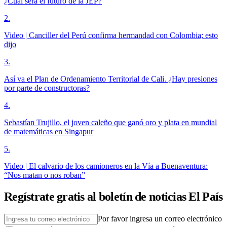
¿Cuál será el futuro de la JEP?
2
.
Video | Canciller del Perú confirma hermandad con Colombia; esto
dijo
3
.
Así va el Plan de Ordenamiento Territorial de Cali. ¿Hay presiones
por parte de constructoras?
4
.
Sebastían Trujillo, el joven caleño que ganó oro y plata en mundial
de matemáticas en Singapur
5
.
Video | El calvario de los camioneros en la Vía a Buenaventura:
“Nos matan o nos roban”
Regístrate gratis al boletín de noticias El País
Por favor ingresa un correo electrónico