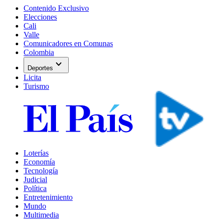
Contenido Exclusivo
Elecciones
Cali
Valle
Comunicadores en Comunas
Colombia
expand_more
Deportes
Licita
Turismo
Loterías
Economía
Tecnología
Judicial
Política
Entretenimiento
Mundo
Multimedia