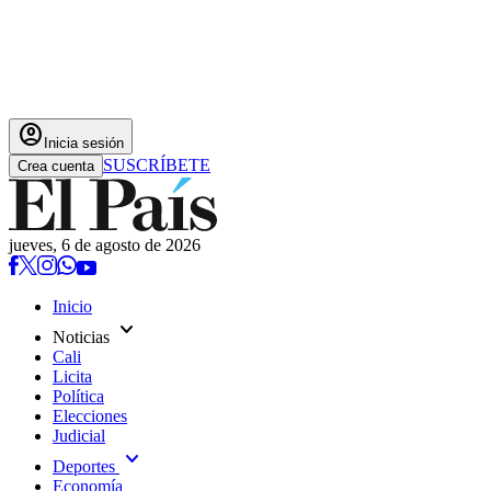
account_circle
Inicia sesión
SUSCRÍBETE
Crea cuenta
jueves, 6 de agosto de 2026
Inicio
expand_more
Noticias
Cali
Licita
Política
Elecciones
Judicial
expand_more
Deportes
Economía