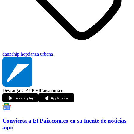
danza
hip hop
danza urbana
Descarga la APP
ElPaís.com.co
:
Convierta a
El País
.com.co
en su fuente de noticias
aquí