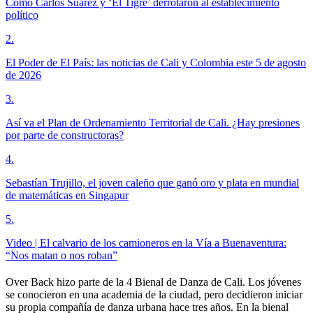
Cómo Carlos Suárez y ‘El Tigre’ derrotaron al establecimiento
político
2
.
El Poder de El País: las noticias de Cali y Colombia este 5 de agosto
de 2026
3
.
Así va el Plan de Ordenamiento Territorial de Cali. ¿Hay presiones
por parte de constructoras?
4
.
Sebastían Trujillo, el joven caleño que ganó oro y plata en mundial
de matemáticas en Singapur
5
.
Video | El calvario de los camioneros en la Vía a Buenaventura:
“Nos matan o nos roban”
Over Back hizo parte de la 4 Bienal de Danza de Cali. Los jóvenes
se conocieron en una academia de la ciudad, pero decidieron iniciar
su propia compañía de danza urbana hace tres años. En la bienal