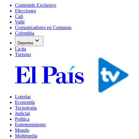
Contenido Exclusivo
Elecciones
Cali
Valle
Comunicadores en Comunas
Colombia
expand_more
Deportes
Licita
Turismo
Loterías
Economía
Tecnología
Judicial
Política
Entretenimiento
Mundo
Multimedia