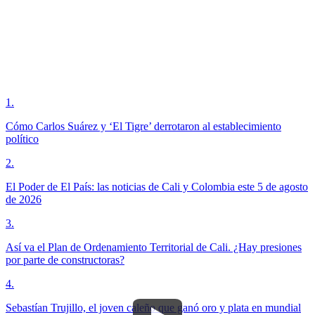
1
.
Cómo Carlos Suárez y ‘El Tigre’ derrotaron al establecimiento
político
2
.
El Poder de El País: las noticias de Cali y Colombia este 5 de agosto
de 2026
3
.
Así va el Plan de Ordenamiento Territorial de Cali. ¿Hay presiones
por parte de constructoras?
4
.
Sebastían Trujillo, el joven caleño que ganó oro y plata en mundial