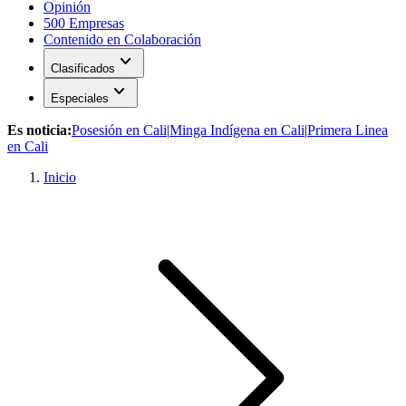
Opinión
500 Empresas
Contenido en Colaboración
expand_more
Clasificados
expand_more
Especiales
Es noticia:
Posesión en Cali
|
Minga Indígena en Cali
|
Primera Linea
en Cali
Inicio