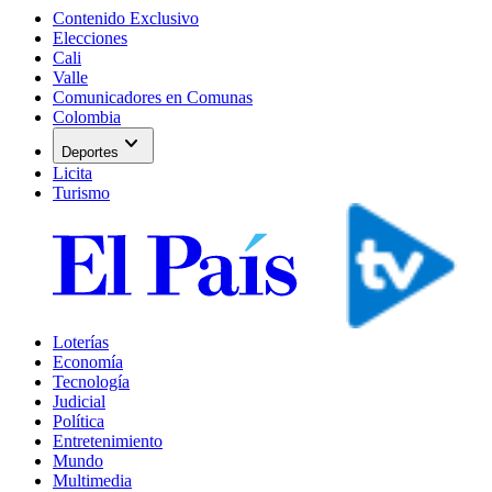
Contenido Exclusivo
Elecciones
Cali
Valle
Comunicadores en Comunas
Colombia
expand_more
Deportes
Licita
Turismo
Loterías
Economía
Tecnología
Judicial
Política
Entretenimiento
Mundo
Multimedia