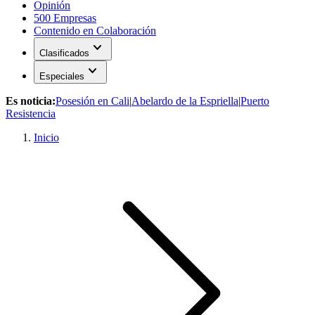
Opinión
500 Empresas
Contenido en Colaboración
expand_more
Clasificados
expand_more
Especiales
Es noticia:
Posesión en Cali
|
Abelardo de la Espriella
|
Puerto
Resistencia
Inicio