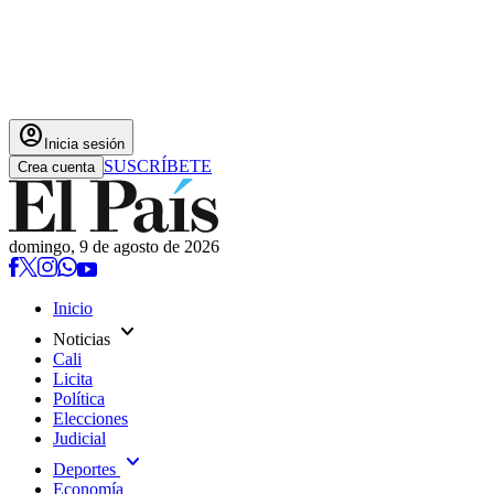
account_circle
Inicia sesión
SUSCRÍBETE
Crea cuenta
domingo, 9 de agosto de 2026
Inicio
expand_more
Noticias
Cali
Licita
Política
Elecciones
Judicial
expand_more
Deportes
Economía