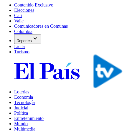
Contenido Exclusivo
Elecciones
Cali
Valle
Comunicadores en Comunas
Colombia
expand_more
Deportes
Licita
Turismo
Loterías
Economía
Tecnología
Judicial
Política
Entretenimiento
Mundo
Multimedia