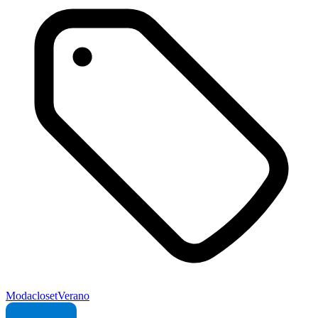
Moda
closet
Verano