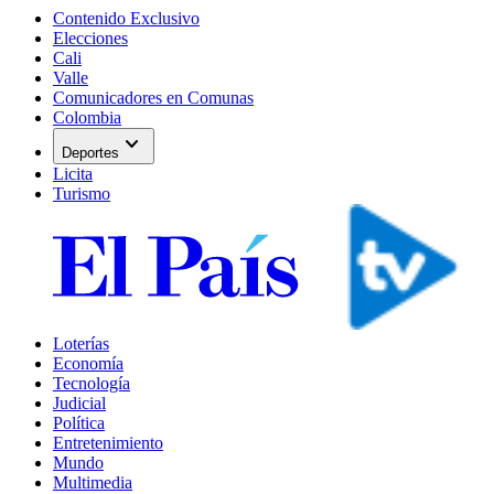
Contenido Exclusivo
Elecciones
Cali
Valle
Comunicadores en Comunas
Colombia
expand_more
Deportes
Licita
Turismo
Loterías
Economía
Tecnología
Judicial
Política
Entretenimiento
Mundo
Multimedia