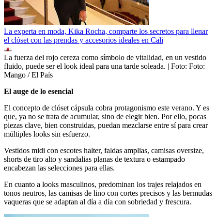
La experta en moda, Kika Rocha, comparte los secretos para llenar
el clóset con las prendas y accesorios ideales en Cali
La fuerza del rojo cereza como símbolo de vitalidad, en un vestido
fluido, puede ser el look ideal para una tarde soleada.
| Foto:
Foto:
Mango / El País
El auge de lo esencial
El concepto de clóset cápsula cobra protagonismo este verano. Y es
que, ya no se trata de acumular, sino de elegir bien. Por ello, pocas
piezas clave, bien construidas, puedan mezclarse entre sí para crear
múltiples looks sin esfuerzo.
Vestidos midi con escotes halter, faldas amplias, camisas oversize,
shorts de tiro alto y sandalias planas de textura o estampado
encabezan las selecciones para ellas.
En cuanto a looks masculinos, predominan los trajes relajados en
tonos neutros, las camisas de lino con cortes precisos y las bermudas
vaqueras que se adaptan al día a día con sobriedad y frescura.