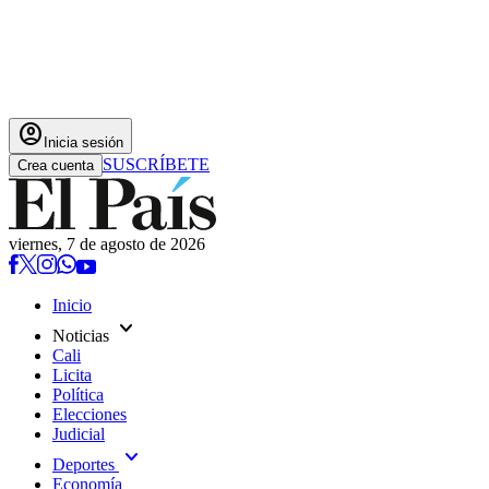
account_circle
Inicia sesión
SUSCRÍBETE
Crea cuenta
viernes, 7 de agosto de 2026
Inicio
expand_more
Noticias
Cali
Licita
Política
Elecciones
Judicial
expand_more
Deportes
Economía