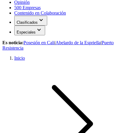
Opinión
500 Empresas
Contenido en Colaboración
expand_more
Clasificados
expand_more
Especiales
Es noticia:
Posesión en Cali
|
Abelardo de la Espriella
|
Puerto
Resistencia
Inicio