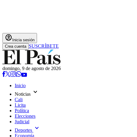
account_circle
Inicia sesión
SUSCRÍBETE
Crea cuenta
domingo, 9 de agosto de 2026
Inicio
expand_more
Noticias
Cali
Licita
Política
Elecciones
Judicial
expand_more
Deportes
Economía