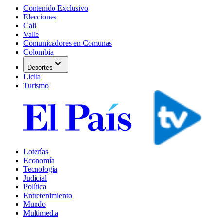
Contenido Exclusivo
Elecciones
Cali
Valle
Comunicadores en Comunas
Colombia
expand_more
Deportes
Licita
Turismo
Loterías
Economía
Tecnología
Judicial
Política
Entretenimiento
Mundo
Multimedia