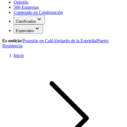
Opinión
500 Empresas
Contenido en Colaboración
expand_more
Clasificados
expand_more
Especiales
Es noticia:
Posesión en Cali
|
Abelardo de la Espriella
|
Puerto
Resistencia
Inicio