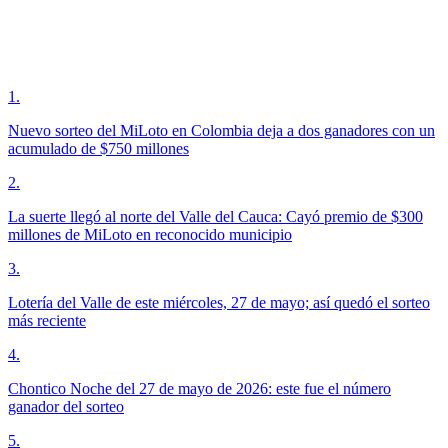
1
.
Nuevo sorteo del MiLoto en Colombia deja a dos ganadores con un
acumulado de $750 millones
2
.
La suerte llegó al norte del Valle del Cauca: Cayó premio de $300
millones de MiLoto en reconocido municipio
3
.
Lotería del Valle de este miércoles, 27 de mayo; así quedó el sorteo
más reciente
4
.
Chontico Noche del 27 de mayo de 2026: este fue el número
ganador del sorteo
5
.