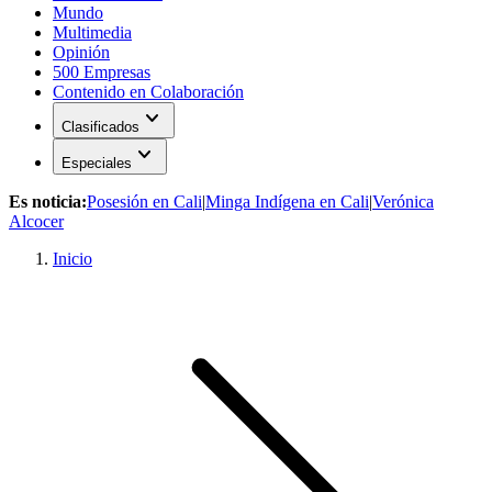
Mundo
Multimedia
Opinión
500 Empresas
Contenido en Colaboración
expand_more
Clasificados
expand_more
Especiales
Es noticia:
Posesión en Cali
|
Minga Indígena en Cali
|
Verónica
Alcocer
Inicio