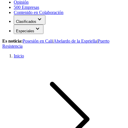
Opinión
500 Empresas
Contenido en Colaboración
expand_more
Clasificados
expand_more
Especiales
Es noticia:
Posesión en Cali
|
Abelardo de la Espriella
|
Puerto
Resistencia
Inicio