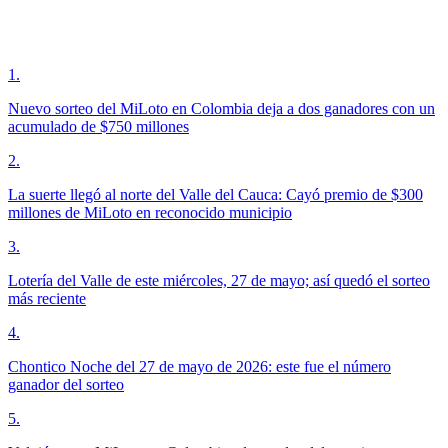
1
.
Nuevo sorteo del MiLoto en Colombia deja a dos ganadores con un
acumulado de $750 millones
2
.
La suerte llegó al norte del Valle del Cauca: Cayó premio de $300
millones de MiLoto en reconocido municipio
3
.
Lotería del Valle de este miércoles, 27 de mayo; así quedó el sorteo
más reciente
4
.
Chontico Noche del 27 de mayo de 2026: este fue el número
ganador del sorteo
5
.