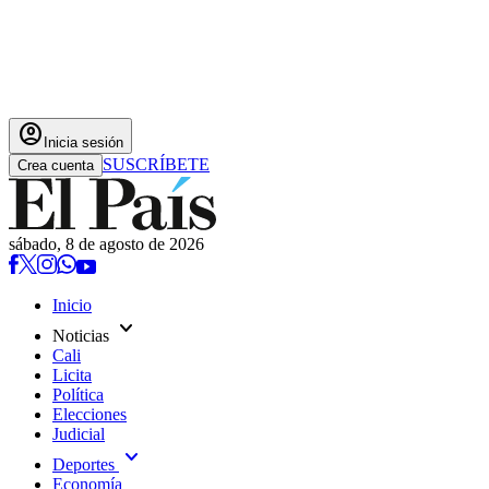
account_circle
Inicia sesión
SUSCRÍBETE
Crea cuenta
sábado, 8 de agosto de 2026
Inicio
expand_more
Noticias
Cali
Licita
Política
Elecciones
Judicial
expand_more
Deportes
Economía