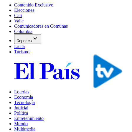
Contenido Exclusivo
Elecciones
Cali
Valle
Comunicadores en Comunas
Colombia
expand_more
Deportes
Licita
Turismo
Loterías
Economía
Tecnología
Judicial
Política
Entretenimiento
Mundo
Multimedia