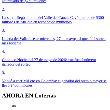
acumulado de $750 millones
2
.
La suerte llegó al norte del Valle del Cauca: Cayó premio de $300
millones de MiLoto en reconocido municipio
3
.
Lotería del Valle de este miércoles, 27 de mayo; así quedó el sorteo
más reciente
4
.
Chontico Noche del 27 de mayo de 2026: este fue el número
ganador del sorteo
5
.
Volvió a caer MiLoto en Colombia: el ganador del premio mayor se
llevó $400 millones
AHORA EN
Loterías