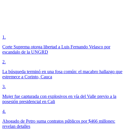
1
.
Corte Suprema otorga libertad a Luis Fernando Velasco por
escandalo de la UNGRD
2
.
La búsqueda terminó en una fosa común: el macabro hallazgo que
estremece a Corinto, Cauca
3
.
Mujer fue capturada con explosivos en vía del Valle previo a la
posesión presidencial en Cali
4
.
Abogado de Petro suma contratos públicos por $466 millones:
revelan detalles