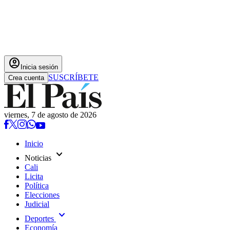
account_circle
Inicia sesión
SUSCRÍBETE
Crea cuenta
viernes, 7 de agosto de 2026
Inicio
expand_more
Noticias
Cali
Licita
Política
Elecciones
Judicial
expand_more
Deportes
Economía