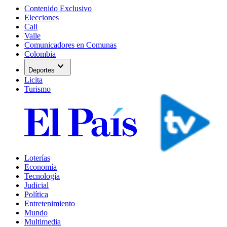
Contenido Exclusivo
Elecciones
Cali
Valle
Comunicadores en Comunas
Colombia
expand_more
Deportes
Licita
Turismo
Loterías
Economía
Tecnología
Judicial
Política
Entretenimiento
Mundo
Multimedia