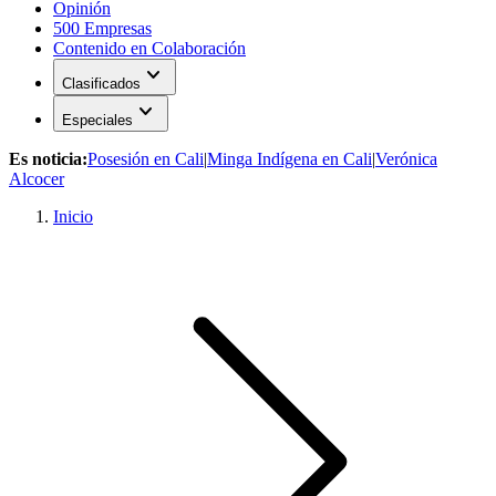
Opinión
500 Empresas
Contenido en Colaboración
expand_more
Clasificados
expand_more
Especiales
Es noticia:
Posesión en Cali
|
Minga Indígena en Cali
|
Verónica
Alcocer
Inicio