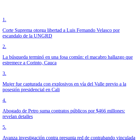
1
.
Corte Suprema otorga libertad a Luis Fernando Velasco por
escandalo de la UNGRD
2
.
La búsqueda terminó en una fosa común: el macabro hallazgo que
estremece a Corinto, Cauca
3
.
Mujer fue capturada con explosivos en vía del Valle previo a la
posesión presidencial en Cali
4
.
Abogado de Petro suma contratos públicos por $466 millones:
revelan detalles
5
.
Avanza investigación contra presunta red de contrabando vinculada