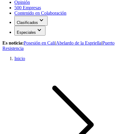
Opinión
500 Empresas
Contenido en Colaboración
expand_more
Clasificados
expand_more
Especiales
Es noticia:
Posesión en Cali
|
Abelardo de la Espriella
|
Puerto
Resistencia
Inicio