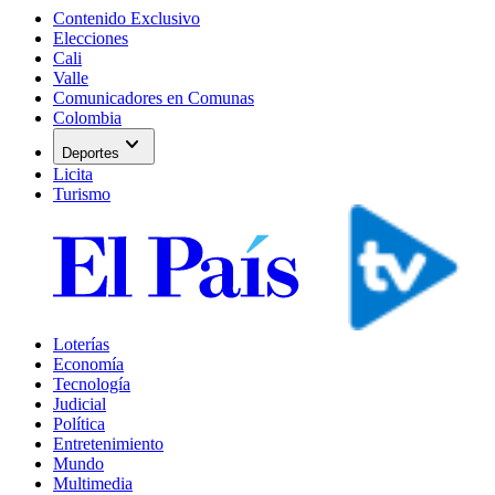
Contenido Exclusivo
Elecciones
Cali
Valle
Comunicadores en Comunas
Colombia
expand_more
Deportes
Licita
Turismo
Loterías
Economía
Tecnología
Judicial
Política
Entretenimiento
Mundo
Multimedia