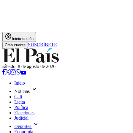
account_circle
Inicia sesión
SUSCRÍBETE
Crea cuenta
sábado, 8 de agosto de 2026
Inicio
expand_more
Noticias
Cali
Licita
Política
Elecciones
Judicial
expand_more
Deportes
Economía