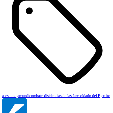
asesinato
jamundí
combates
disidencias de las farc
soldado del Ejercito