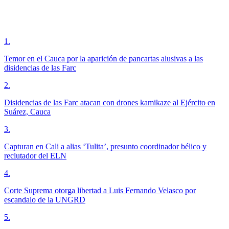
1
.
Temor en el Cauca por la aparición de pancartas alusivas a las
disidencias de las Farc
2
.
Disidencias de las Farc atacan con drones kamikaze al Ejército en
Suárez, Cauca
3
.
Capturan en Cali a alias ‘Tulita’, presunto coordinador bélico y
reclutador del ELN
4
.
Corte Suprema otorga libertad a Luis Fernando Velasco por
escandalo de la UNGRD
5
.