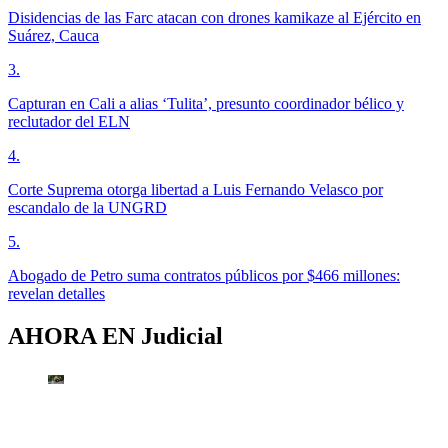
Disidencias de las Farc atacan con drones kamikaze al Ejército en
Suárez, Cauca
3
.
Capturan en Cali a alias ‘Tulita’, presunto coordinador bélico y
reclutador del ELN
4
.
Corte Suprema otorga libertad a Luis Fernando Velasco por
escandalo de la UNGRD
5
.
Abogado de Petro suma contratos públicos por $466 millones:
revelan detalles
AHORA EN
Judicial