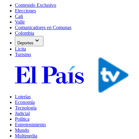
Contenido Exclusivo
Elecciones
Cali
Valle
Comunicadores en Comunas
Colombia
expand_more
Deportes
Licita
Turismo
Loterías
Economía
Tecnología
Judicial
Política
Entretenimiento
Mundo
Multimedia