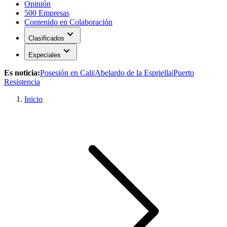
Opinión
500 Empresas
Contenido en Colaboración
expand_more
Clasificados
expand_more
Especiales
Es noticia:
Posesión en Cali
|
Abelardo de la Espriella
|
Puerto
Resistencia
Inicio