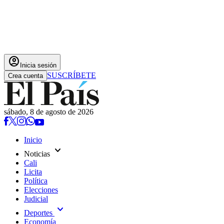
account_circle
Inicia sesión
SUSCRÍBETE
Crea cuenta
sábado, 8 de agosto de 2026
Inicio
expand_more
Noticias
Cali
Licita
Política
Elecciones
Judicial
expand_more
Deportes
Economía