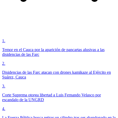
1
.
Temor en el Cauca por la aparición de pancartas alusivas a las
disidencias de las Farc
2
.
Disidencias de las Farc atacan con drones kamikaze al Ejército en
Suárez, Cauca
3
.
Corte Suprema otorga libertad a Luis Fernando Velasco por
escandalo de la UNGRD
4
.
La Fuerza Pública busca retirar un cilindro tras ser abandonado en la