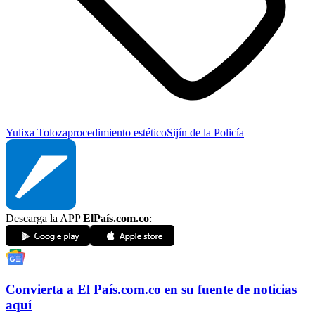
Yulixa Toloza
procedimiento estético
Sijín de la Policía
Descarga la APP
ElPaís.com.co
:
Convierta a
El País
.com.co
en su fuente de noticias
aquí