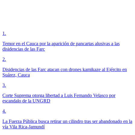
1
.
Temor en el Cauca por la aparición de pancartas alusivas a las
disidencias de las Farc
2
.
Disidencias de las Farc atacan con drones kamikaze al Ejército en
Suárez, Cauca
3
.
Corte Suprema otorga libertad a Luis Fernando Velasco por
escandalo de la UNGRD
4
.
La Fuerza Pública busca retirar un cilindro tras ser abandonado en la
vía Vila Rica-Jamundí