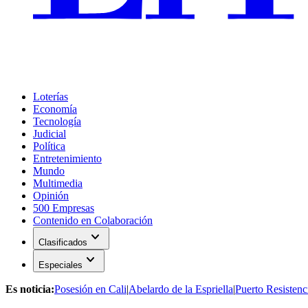
Loterías
Economía
Tecnología
Judicial
Política
Entretenimiento
Mundo
Multimedia
Opinión
500 Empresas
Contenido en Colaboración
expand_more
Clasificados
expand_more
Especiales
Es noticia:
Posesión en Cali
|
Abelardo de la Espriella
|
Puerto Resistenc