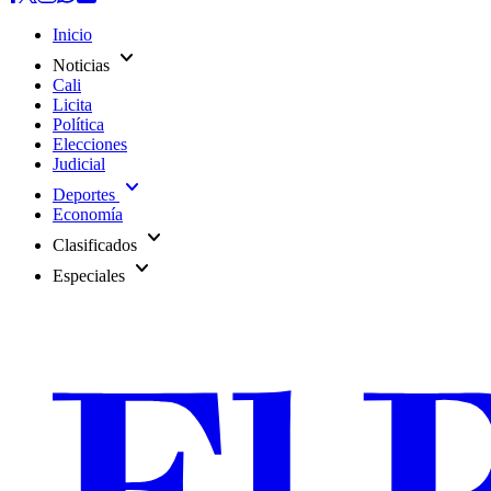
Inicio
expand_more
Noticias
Cali
Licita
Política
Elecciones
Judicial
expand_more
Deportes
Economía
expand_more
Clasificados
expand_more
Especiales